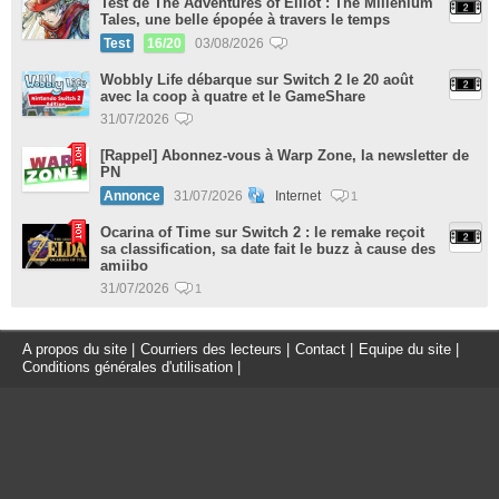
Test de The Adventures of Elliot : The Millenium
Tales, une belle épopée à travers le temps
Test
16/20
03/08/2026
Wobbly Life débarque sur Switch 2 le 20 août
avec la coop à quatre et le GameShare
31/07/2026
[Rappel] Abonnez-vous à Warp Zone, la newsletter de
PN
Annonce
31/07/2026
Internet
1
Ocarina of Time sur Switch 2 : le remake reçoit
sa classification, sa date fait le buzz à cause des
amiibo
31/07/2026
1
A propos du site
|
Courriers des lecteurs
|
Contact
|
Equipe du site
|
Conditions générales d'utilisation
|