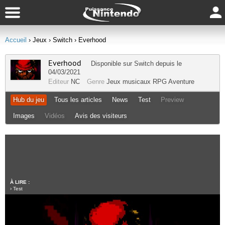
Accueil
› Jeux
› Switch
› Everhood
Everhood
Disponible sur
Switch
depuis le
04/03/2021
Editeur
NC
Genre
Jeux musicaux
RPG
Aventure
Hub du jeu
Tous les articles
News
Test
Preview
Images
Vidéos
Avis des visiteurs
À LIRE :
›
Test