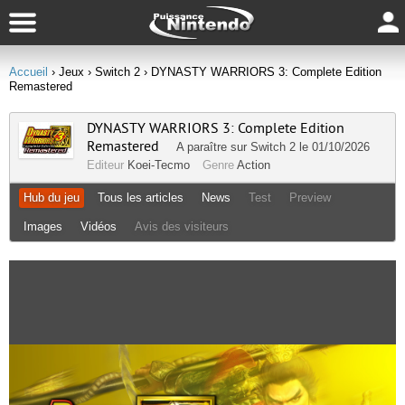
Accueil
› Jeux
› Switch 2
› DYNASTY WARRIORS 3: Complete Edition
Remastered
DYNASTY WARRIORS 3: Complete Edition
Remastered
A paraître sur
Switch 2
le 01/10/2026
Editeur
Koei-Tecmo
Genre
Action
Hub du jeu
Tous les articles
News
Test
Preview
Images
Vidéos
Avis des visiteurs