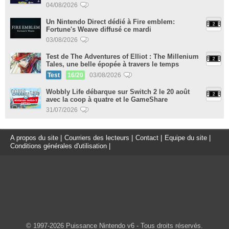
04/08/2026
Un Nintendo Direct dédié à Fire emblem:
Fortune's Weave diffusé ce mardi
03/08/2026
Test de The Adventures of Elliot : The Millenium
Tales, une belle épopée à travers le temps
Test
16/20
03/08/2026
Wobbly Life débarque sur Switch 2 le 20 août
avec la coop à quatre et le GameShare
31/07/2026
A propos du site
|
Courriers des lecteurs
|
Contact
|
Equipe du site
|
Conditions générales d'utilisation
|
© 1997-2026 Puissance Nintendo v6 - Tous droits réservés.