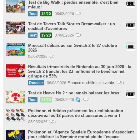
Test de Big Walk : perdus ensemble, c'est bien
mieux !
Test
18/20
08/08/2026
Test de Tavern Talk Stories Dreamwalker : un
cocktail d’aventures
Test
19/20
07/08/2026
Minecraft débarque sur Switch 2 le 27 octobre
2026
06/08/2026
Résultats trimestriels de Nintendo au 30 juin 2026 : la
Switch 2 franchit les 23 millions et le bénéfice net
grimpe de 53%
Dossier
06/08/2026
Finance et chiffres de vente
1
Test de Heave Ho 2 : ne jamais baisser les bras !
Test
17/20
05/08/2026
Pokémon et Adidas présentent leur collaboration :
découvrez les 12 paires de chaussures à venir !
05/08/2026
1
Pokémon et l'Agence Spatiale Européenne s’associent
pour célébrer la Semaine mondiale de l’espace