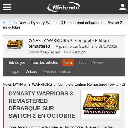
Accueil
› News
› Dynasty Warriors 3 Remastered débarque sur Switch 2
en octobre
DYNASTY WARRIORS 3: Complete Edition
Remastered
A paraître sur
Switch 2
le 01/10/2026
Editeur
Koei-Tecmo
Genre
Action
Hub du jeu
Tous les articles
News
Test
Preview
Images
Vidéos
Avis des visiteurs
News DYNASTY WARRIORS 3: Complete Edition Remastered (Switch 2)
DYNASTY WARRIORS 3
REMASTERED
DÉBARQUE SUR
SWITCH 2 EN OCTOBRE
Koei Tecmo confirme la sortie au 1er octobre 2026 et ouvre les