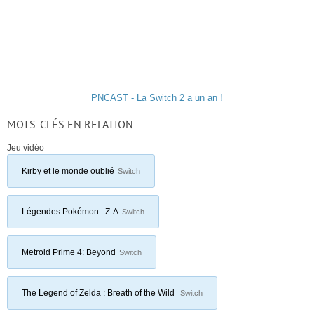
PNCAST - La Switch 2 a un an !
MOTS-CLÉS EN RELATION
Jeu vidéo
Kirby et le monde oublié
Switch
Légendes Pokémon : Z-A
Switch
Metroid Prime 4: Beyond
Switch
The Legend of Zelda : Breath of the Wild
Switch