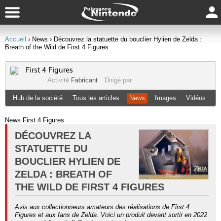
Accueil
› News
› Découvrez la statuette du bouclier Hylien de Zelda :
Breath of the Wild de First 4 Figures
First 4 Figures
Activité
Fabricant
Dirigé par
Hub de la société
Tous les articles
News
Images
Vidéos
News First 4 Figures
DÉCOUVREZ LA
STATUETTE DU
BOUCLIER HYLIEN DE
ZELDA : BREATH OF
THE WILD DE FIRST 4 FIGURES
Avis aux collectionneurs amateurs des réalisations de First 4
Figures et aux fans de Zelda. Voici un produit devant sortir en 2022