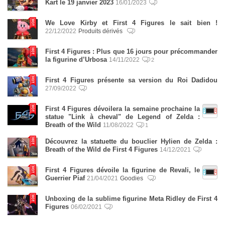
Kart le 19 janvier 2023
16/01/2023
We Love Kirby et First 4 Figures le sait bien !
22/12/2022
Produits dérivés
First 4 Figures : Plus que 16 jours pour précommander
la figurine d’Urbosa
14/11/2022
2
First 4 Figures présente sa version du Roi Dadidou
27/09/2022
First 4 Figures dévoilera la semaine prochaine la
statue "Link à cheval" de Legend of Zelda :
Breath of the Wild
11/08/2022
1
Découvrez la statuette du bouclier Hylien de Zelda :
Breath of the Wild de First 4 Figures
14/12/2021
First 4 Figures dévoile la figurine de Revali, le
Guerrier Piaf
21/04/2021
Goodies
Unboxing de la sublime figurine Meta Ridley de First 4
Figures
06/02/2021