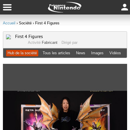
Accueil
› Société
› First 4 Figures
First 4 Figures
Activité
Fabricant
Dirigé par
Hub de la société
Tous les articles
News
Images
Vidéos