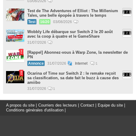
03/08/2026
Test de The Adventures of Elliot : The Millenium
Tales, une belle épopée à travers le temps
Test
16/20
03/08/2026
Wobbly Life débarque sur Switch 2 le 20 août
avec la coop à quatre et le GameShare
31/07/2026
[Rappel] Abonnez-vous à Warp Zone, la newsletter de
PN
Annonce
31/07/2026
Internet
1
Ocarina of Time sur Switch 2 : le remake reçoit
sa classification, sa date fait le buzz à cause des
amiibo
31/07/2026
1
A propos du site
|
Courriers des lecteurs
|
Contact
|
Equipe du site
|
Conditions générales d'utilisation
|