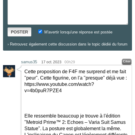
POSTER
M'avertir lorsqu'une réponse est postée
›
Retrouvez également cette discussion dans le topic dédié du forum
Citer
samus35
17 oct. 2023
00h29
Cette proposition de F4F me surprend et me fait
"peur". Cette figurine, on l'a "presque" déjà vue :
https://www.youtube.com/watch?
v=4b0puR7PZE4
Elle ressemble beaucoup je trouve à l'édition
"Metroid Prime™ 2: Echoes – Varia Suit Samus
Statue". La posture est globalement la même.
L'inclinaison du Canon est légèrement différente,