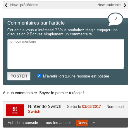
News précédente
News suivante
0
Commentaires sur l'article
Cet article vous a intéressé ? Vous souhaitez réagir, engager une
discussion ? Ecrivez simplement un commentaire.
POSTER
M'avertir lorsqu'une réponse est postée
Aucun commentaire. Soyez le premier à réagir !
Nintendo Switch
Sortie le
03/03/2017
Nom court
Switch
Hub de la console
Tous les articles
News
+