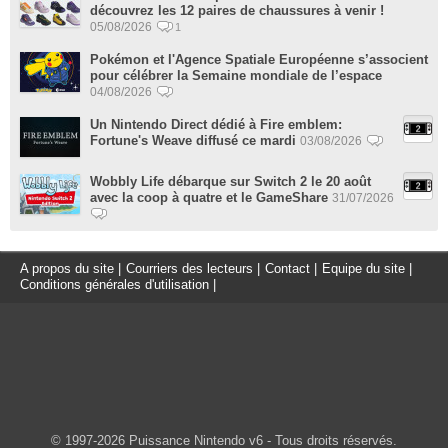
découvrez les 12 paires de chaussures à venir !
05/08/2026
1
Pokémon et l'Agence Spatiale Européenne s’associent
pour célébrer la Semaine mondiale de l’espace
04/08/2026
Un Nintendo Direct dédié à Fire emblem:
Fortune's Weave diffusé ce mardi
03/08/2026
Wobbly Life débarque sur Switch 2 le 20 août
avec la coop à quatre et le GameShare
31/07/2026
A propos du site
|
Courriers des lecteurs
|
Contact
|
Equipe du site
|
Conditions générales d'utilisation
|
© 1997-2026 Puissance Nintendo v6 - Tous droits réservés.