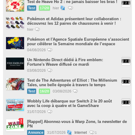
Test de Heave Ho 2 : ne jamais baisser les bras !
Test
17/20
hier
Pokémon et Adidas présentent leur collaboration :
découvrez les 12 paires de chaussures à venir !
hier
Pokémon et l'Agence Spatiale Européenne s’associent
pour célébrer la Semaine mondiale de l’espace
04/08/2026
Un Nintendo Direct dédié à Fire emblem:
Fortune's Weave diffusé ce mardi
03/08/2026
Test de The Adventures of Elliot : The Millenium
Tales, une belle épopée à travers le temps
Test
16/20
03/08/2026
Wobbly Life débarque sur Switch 2 le 20 août
avec la coop à quatre et le GameShare
31/07/2026
[Rappel] Abonnez-vous à Warp Zone, la newsletter de
PN
Annonce
31/07/2026
Internet
1