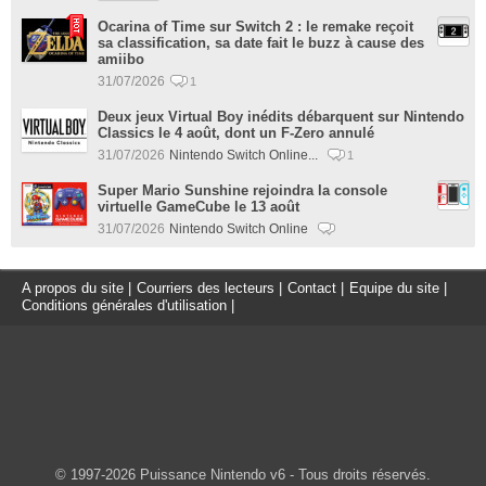
Ocarina of Time sur Switch 2 : le remake reçoit
sa classification, sa date fait le buzz à cause des
amiibo
31/07/2026
1
Deux jeux Virtual Boy inédits débarquent sur Nintendo
Classics le 4 août, dont un F-Zero annulé
31/07/2026
Nintendo Switch Online...
1
Super Mario Sunshine rejoindra la console
virtuelle GameCube le 13 août
31/07/2026
Nintendo Switch Online
A propos du site
|
Courriers des lecteurs
|
Contact
|
Equipe du site
|
Conditions générales d'utilisation
|
© 1997-2026 Puissance Nintendo v6 - Tous droits réservés.