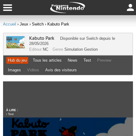
Accueil
› Jeux
› Switch
› Kabuto Park
Kabuto Park
Disponible sur
Switch
depuis le
28/05/2026
Editeur
NC
Genre
Simulation Gestion
Hub du jeu
Tous les articles
News
Test
Preview
Images
Vidéos
Avis des visiteurs
À LIRE :
›
Test