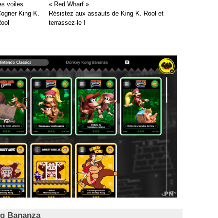
es voiles
« Red Wharf ».
ogner King K.
Résistez aux assauts de King K. Rool et
ool
terrassez-le !
ng Bananza