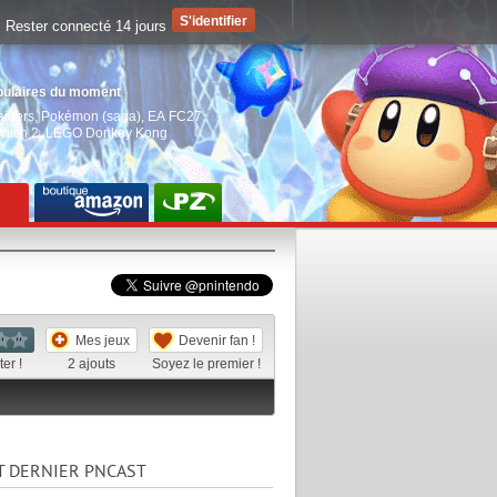
Rester connecté 14 jours
pulaires du moment
aiders
,
Pokémon (saga)
,
EA FC27
,
witch 2
,
LEGO Donkey Kong
Mes jeux
Devenir fan !
er !
2
ajouts
Soyez le premier !
T DERNIER PNCAST