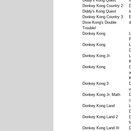
Diddy's Kong Quest
t
Donkey Kong Country 2:
D
Diddy's Kong Quest
t
Donkey Kong Country 3:
E
Dixie Kong's Double
d
Trouble!
Donkey Kong
L
P
Donkey Kong
L
Donkey Kong Jr.
L
K
Donkey Kong
C
a
Donkey Kong 3
v
Donkey Kong Jr. Math
D
c
Donkey Kong Land
L
Donkey Kong Land 2
D
h
Donkey Kong Land III
D