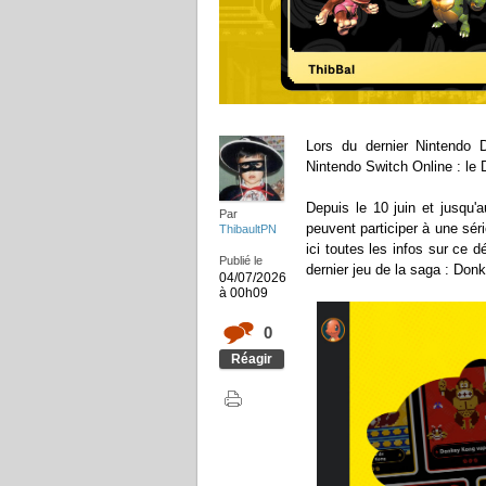
Lors du dernier Nintendo 
Nintendo Switch Online : le
Depuis le 10 juin et jusqu'
Par
peuvent participer à une sé
ThibaultPN
ici toutes les infos sur ce d
Publié le
dernier jeu de la saga : Do
04/07/2026
à 00h09
0
Réagir