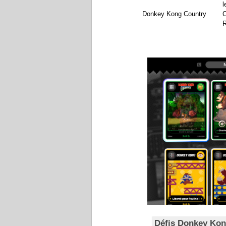
l
Donkey Kong Country
C
R
Défis Donkey Ko