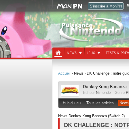
B
S'inscrire à MonPN
NEWS
JEUX
TESTS & PRE
Accueil
› News
› DK Challenge : notre guid
Donkey Kong Bananza
Editeur
Nintendo
Genre
P
Hub du jeu
Tous les articles
News
News Donkey Kong Bananza (Switch 2)
DK CHALLENGE : NOT