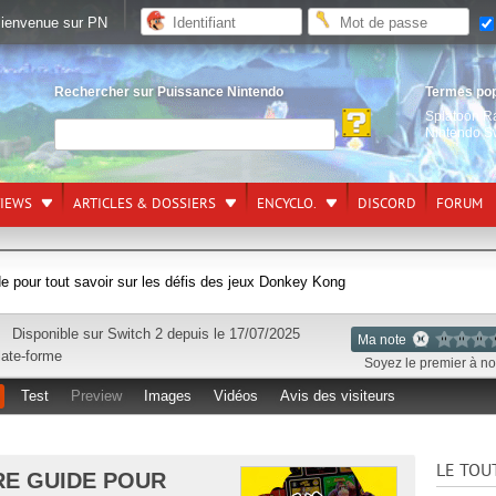
ienvenue sur PN
Rechercher sur Puissance Nintendo
Termes po
Splatoon R
Nintendo S
VIEWS
ARTICLES & DOSSIERS
ENCYCLO.
DISCORD
FORUM
e pour tout savoir sur les défis des jeux Donkey Kong
Disponible sur
Switch 2
depuis le 17/07/2025
Ma note
late-forme
Soyez le premier à not
Test
Preview
Images
Vidéos
Avis des visiteurs
LE TOU
RE GUIDE POUR