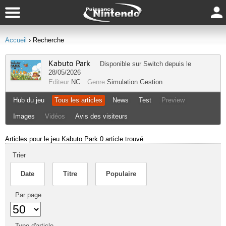
Accueil
› Recherche
Kabuto Park
Disponible sur
Switch
depuis le
28/05/2026
Editeur
NC
Genre
Simulation Gestion
Hub du jeu
Tous les articles
News
Test
Preview
Images
Vidéos
Avis des visiteurs
Articles pour le jeu Kabuto Park
0 article trouvé
Trier
Date
Titre
Populaire
Par page
Type d'article