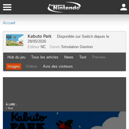
Accueil
Kabuto Park
Disponible sur
Switch
depuis le
28/05/2026
Editeur
NC
Genre
Simulation Gestion
Hub du jeu
Tous les articles
News
Test
Preview
Images
Vidéos
Avis des visiteurs
À LIRE :
›
Test