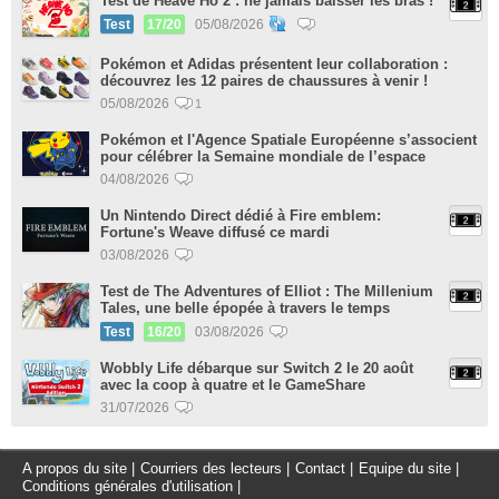
Test de Heave Ho 2 : ne jamais baisser les bras !
Test
17/20
05/08/2026
Pokémon et Adidas présentent leur collaboration :
découvrez les 12 paires de chaussures à venir !
05/08/2026
1
Pokémon et l'Agence Spatiale Européenne s’associent
pour célébrer la Semaine mondiale de l’espace
04/08/2026
Un Nintendo Direct dédié à Fire emblem:
Fortune's Weave diffusé ce mardi
03/08/2026
Test de The Adventures of Elliot : The Millenium
Tales, une belle épopée à travers le temps
Test
16/20
03/08/2026
Wobbly Life débarque sur Switch 2 le 20 août
avec la coop à quatre et le GameShare
31/07/2026
A propos du site
|
Courriers des lecteurs
|
Contact
|
Equipe du site
|
Conditions générales d'utilisation
|