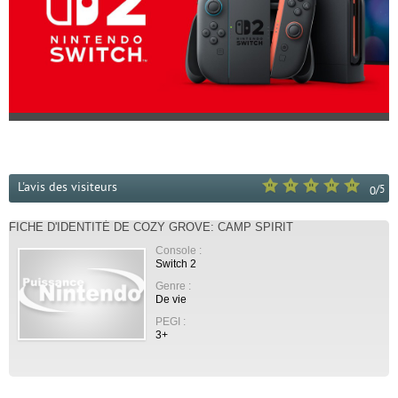
L'avis des visiteurs
/
5
0
FICHE D'IDENTITÉ DE COZY GROVE: CAMP SPIRIT
Console :
Switch 2
Genre :
De vie
PEGI :
3+