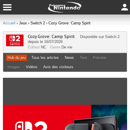
Accueil
› Jeux
› Switch 2
› Cozy Grove: Camp Spirit
Cozy Grove: Camp Spirit
Disponible sur
Switch 2
depuis le 16/07/2026
Editeur
NC
Genre
De vie
Hub du jeu
Tous les articles
News
Test
Preview
Images
Vidéos
Avis des visiteurs