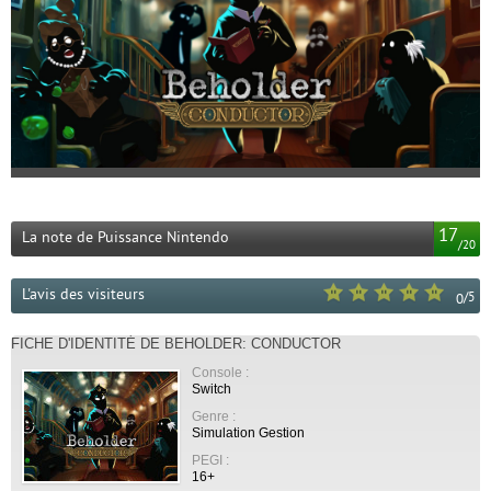
17
La note de Puissance Nintendo
/
20
L'avis des visiteurs
/
5
0
FICHE D'IDENTITÉ DE BEHOLDER: CONDUCTOR
Console :
Switch
Genre :
Simulation Gestion
PEGI :
16+