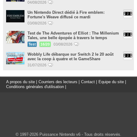
04/08/2026
Un Nintendo Direct dédié à Fire emblem:
Fortune's Weave diffusé ce mardi
03/08/2026
Test de The Adventures of Elliot : The Millenium
Tales, une belle épopée à travers le temps
Test
16/20
03/08/2026
Wobbly Life débarque sur Switch 2 le 20 août
avec la coop à quatre et le GameShare
31/07/2026
A propos du site
|
Courriers des lecteurs
|
Contact
|
Equipe du site
|
Conditions générales d'utilisation
|
© 1997-2026 Puissance Nintendo v6 - Tous droits réservés.