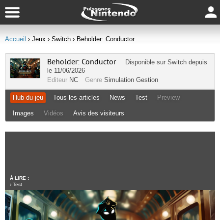
Accueil
› Jeux
› Switch
› Beholder: Conductor
Beholder: Conductor
Disponible sur
Switch
depuis
le 11/06/2026
Editeur
NC
Genre
Simulation Gestion
Hub du jeu
Tous les articles
News
Test
Preview
Images
Vidéos
Avis des visiteurs
À LIRE :
›
Test