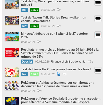
Test de Big Walk : perdus ensemble, c'est bien
mieux !
Test
18/20
08/08/2026
Test de Tavern Talk Stories Dreamwalker : un
cocktail d’aventures
Test
19/20
07/08/2026
Minecraft débarque sur Switch 2 le 27 octobre
2026
06/08/2026
Résultats trimestriels de Nintendo au 30 juin 2026 : la
Switch 2 franchit les 23 millions et le bénéfice net
grimpe de 53%
Dossier
06/08/2026
Finance et chiffres de vente
1
Test de Heave Ho 2 : ne jamais baisser les bras !
Test
17/20
05/08/2026
Pokémon et Adidas présentent leur collaboration :
découvrez les 12 paires de chaussures à venir !
05/08/2026
1
Pokémon et l'Agence Spatiale Européenne s’associent
pour célébrer la Semaine mondiale de l’espace