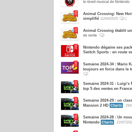
le réveil musical de Nintendo
Animal Crossing: New Horiz
simplifié
11/04/2025
1
Animal Crossing établit u
de vente
Nintendo dégaine ses pack
Switch Sports : en route v
Semaine 2024-34 : Mario Ka
toujours en force dans le 
Semaine 2024-31 : Luigi's
top 5 des ventes en France
Semaine 2024-29 : un clas
Mansion 2 HD
Charts
29/
Semaine 2024-28 : Un nouv
Nintendo
Charts
22/07/20