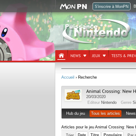
B
S'inscrire à MonPN
NEWS
JEUX
TESTS & PRE
Accueil
› Recherche
Animal Crossing: New H
20/03/2020
Editeur
Nintendo
Genre
S
Hub du jeu
Tous les articles
News
Articles pour le jeu Animal Crossing: New
Date
Titre
Populaire
Trier
Par 