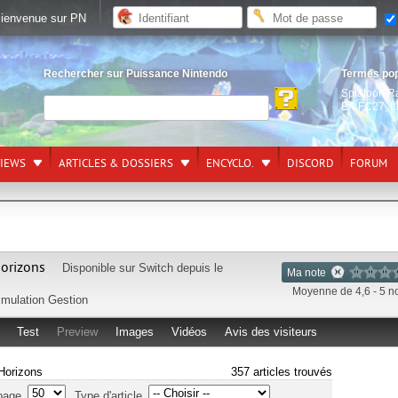
ienvenue sur PN
Rechercher sur Puissance Nintendo
Termes po
Splatoon R
EA FC27
,
L
VIEWS
ARTICLES & DOSSIERS
ENCYCLO.
DISCORD
FORUM
orizons
Disponible sur
Switch
depuis le
Ma note
Moyenne de 4,6 - 5 n
imulation Gestion
Test
Preview
Images
Vidéos
Avis des visiteurs
 Horizons
357 articles trouvés
page
Type d'article