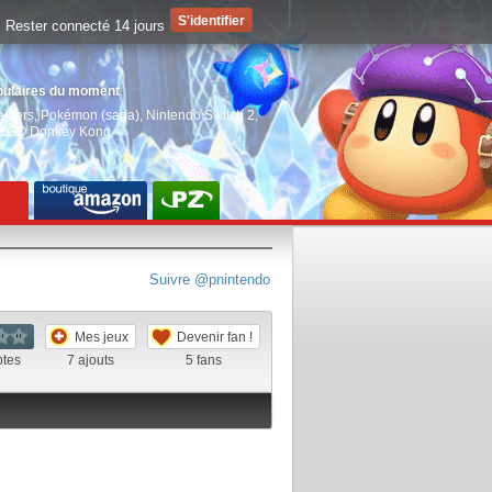
Rester connecté 14 jours
pulaires du moment
aiders
,
Pokémon (saga)
,
Nintendo Switch 2
,
EGO Donkey Kong
Suivre @pnintendo
Mes jeux
Devenir fan !
otes
7
ajouts
5
fans