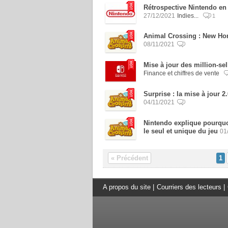
Rétrospective Nintendo en
27/12/2021
Indies...
1
Animal Crossing : New Hor
08/11/2021
Mise à jour des million-se
Finance et chiffres de vente
Surprise : la mise à jour 
04/11/2021
Nintendo explique pourqu
le seul et unique du jeu
01
« Précédent
1
A propos du site
|
Courriers des lecteurs
|