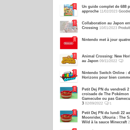
Un guide complet de 688 
approche
11/02/2023
Goodi
Collaboration au Japon en
Crossing
10/01/2023
Produit
Nintendo met à jour quatre
Animal Crossing: New Hori
au Japon
09/11/2022
Nintendo Switch Online : 
Horizons pour bien comm
Petit Dej PN du vendredi 2
croisade de The Pokémon C
Gamecube ou pas Gamecube
3
02/09/2022
1
Petit Dej PN du lundi 22 a
Moonrider, Ufouria : The S
Wild à la sauce Minecraft
2