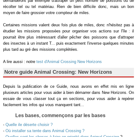
demanderont par exemple d'attraper un petit nombre de poissons ou de
récolter tel ou tel matériau. Rien de bien difficile donc, mais un bon
moyen de faire grossier votre compteur de miles.
Certaines missions valent deux fois plus de miles, donc n'hésitez pas à
étudier les missions proposées pour organiser vos actions sur l'île : il
pourrait être plus intéressant d'aller pêcher des poissons que d'attraper
des insectes à un instant T... puis exactement l'inverse quelques minutes
plus tard au gré des missions complétées.
A lire aussi : notre
test d'Animal Crossing New Horizons
Notre guide Animal Crossing: New Horizons
Depuis la publication de ce Guide, nous avons en effet mis en ligne
plusieurs articles pour vous aider à bien démarrer dans New Horizons. On
essaie de vous classer tout ça en sections, pour vous aider à repérer
facilement les infos qui vous manquent tant...
Les bases, commençons par les bases
-
Quelle ile déserte choisir ?
-
Où installer sa tente dans Animal Crossing ?
-
Quelles sont les choses à faire en priorité dans Animal Crossing
?