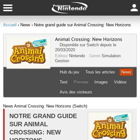
Accueil
› News
› Notre grand guide sur Animal Crossing: New Horizons
Animal Crossing: New Horizons
Disponible sur
Switch
depuis le
20/03/2020
Editeur
Nintendo
Genre
Simulation
Gestion
Hub du jeu
Tous les articles
News
Test
Preview
Images
Vidéos
Avis des visiteurs
News Animal Crossing: New Horizons (Switch)
NOTRE GRAND GUIDE
SUR ANIMAL
CROSSING: NEW