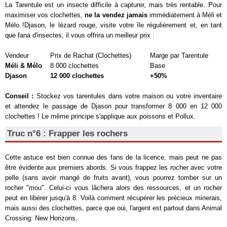
La Tarentule est un insecte difficile à capturer, mais très rentable. Pour
maximiser vos clochettes,
ne la vendez jamais
immédiatement à Méli et
Mélo !Djason, le lézard rouge, visite votre île régulièrement et, en tant
que fana d'insectes, il vous offrira un meilleur prix :
Vendeur
Prix de Rachat (Clochettes)
Marge par Tarentule
Méli & Mélo
8 000 clochettes
Base
Djason
12 000 clochettes
+50%
Conseil :
Stockez vos tarentules dans votre maison ou votre inventaire
et attendez le passage de Djason pour transformer 8 000 en 12 000
clochettes ! Le même principe s'applique aux poissons et Pollux.
Truc n°6 : Frapper les rochers
Cette astuce est bien connue des fans de la licence, mais peut ne pas
être évidente aux premiers abords. Si vous frappez les rocher avec votre
pelle (sans avoir mangé de fruits avant), vous pourrez tomber sur un
rocher "mou". Celui-ci vous lâchera alors des ressources, et un rocher
peut en libérer jusqu'à 8. Voilà comment récupérer les précieux minerais,
mais aussi des clochettes, parce que oui, l'argent est partout dans Animal
Crossing: New Horizons.