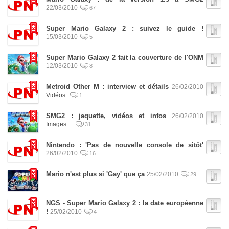
22/03/2010
67
Super Mario Galaxy 2 : suivez le guide !
15/03/2010
5
Super Mario Galaxy 2 fait la couverture de l'ONM
12/03/2010
8
Metroid Other M : interview et détails
26/02/2010
Vidéos
1
SMG2 : jaquette, vidéos et infos
26/02/2010
Images...
31
Nintendo : 'Pas de nouvelle console de sitôt'
26/02/2010
16
Mario n'est plus si 'Gay' que ça
25/02/2010
29
NGS - Super Mario Galaxy 2 : la date européenne
!
25/02/2010
4