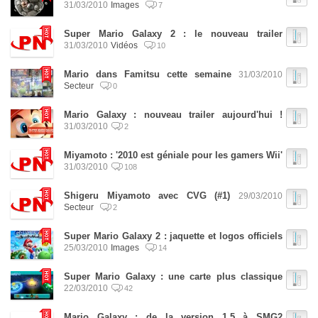
31/03/2010
Images
7
Super Mario Galaxy 2 : le nouveau trailer
31/03/2010
Vidéos
10
Mario dans Famitsu cette semaine
31/03/2010
Secteur
0
Mario Galaxy : nouveau trailer aujourd'hui !
31/03/2010
2
Miyamoto : '2010 est géniale pour les gamers Wii'
31/03/2010
108
Shigeru Miyamoto avec CVG (#1)
29/03/2010
Secteur
2
Super Mario Galaxy 2 : jaquette et logos officiels
25/03/2010
Images
14
Super Mario Galaxy : une carte plus classique
22/03/2010
42
Mario Galaxy : de la version 1.5 à SMG2