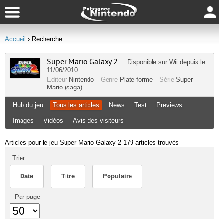
Accueil
› Recherche
Super Mario Galaxy 2
Disponible sur
Wii
depuis le
11/06/2010
Editeur
Nintendo
Genre
Plate-forme
Série
Super
Mario (saga)
Hub du jeu
Tous les articles
News
Test
Previews
Images
Vidéos
Avis des visiteurs
Articles pour le jeu Super Mario Galaxy 2
179 articles trouvés
Trier
Date
Titre
Populaire
Par page