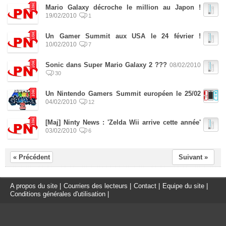
Mario Galaxy décroche le million au Japon !
19/02/2010
1
Un Gamer Summit aux USA le 24 février !
10/02/2010
7
Sonic dans Super Mario Galaxy 2 ???
08/02/2010
30
Un Nintendo Gamers Summit européen le 25/02
04/02/2010
12
[Maj] Ninty News : 'Zelda Wii arrive cette année'
03/02/2010
6
« Précédent
Suivant »
A propos du site
|
Courriers des lecteurs
|
Contact
|
Equipe du site
|
Conditions générales d'utilisation
|