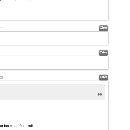
Citer
44
Citer
Citer
05
r ton cd après...
:roll: