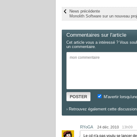
News précédente
Monolith Software sur un nouveau pro
Commentaires sur l'article
Cet article vous a intéressé ? Vous sou
un commentaire.
POSTER
M'avertir lorsqu'un
›
Retrouvez également cette discussion 
RYoGA
24 déc. 2010
13h09
Le cd n'a pas voulu se lancer de