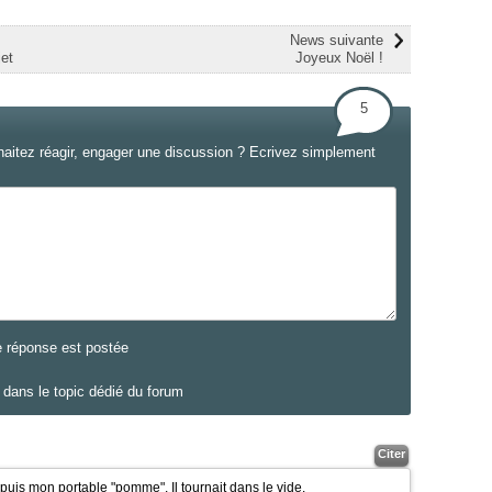
News suivante
jet
Joyeux Noël !
5
haitez réagir, engager une discussion ? Ecrivez simplement
e réponse est postée
dans le topic dédié du forum
Citer
puis mon portable "pomme". Il tournait dans le vide.