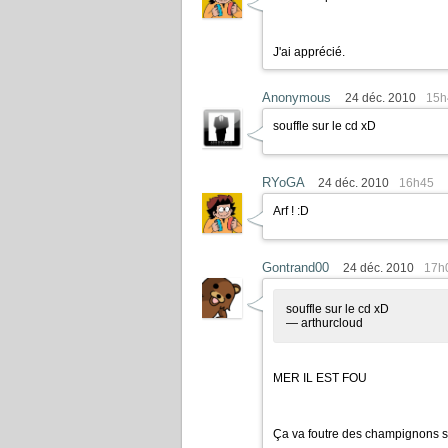
J'ai apprécié.
Anonymous
24 déc. 2010
15h
souffle sur le cd xD
RYoGA
24 déc. 2010
16h45
Arf ! :D
Gontrand00
24 déc. 2010
17h
souffle sur le cd xD
— arthurcloud
MER IL EST FOU
Ça va foutre des champignons su