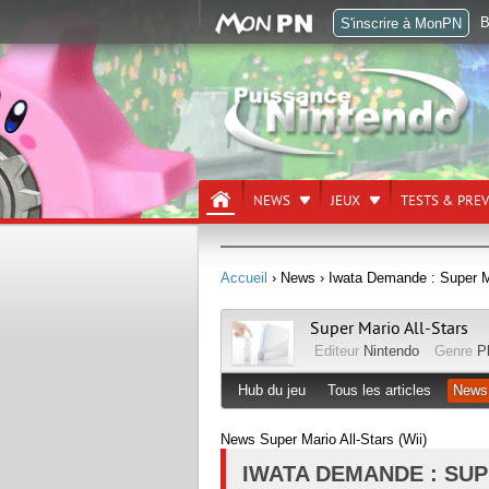
B
S'inscrire à MonPN
NEWS
JEUX
TESTS & PRE
Accueil
› News
› Iwata Demande : Super Ma
Super Mario All-Stars
Editeur
Nintendo
Genre
P
Hub du jeu
Tous les articles
News
News Super Mario All-Stars (Wii)
IWATA DEMANDE : SUP