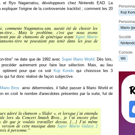
a et Ryo Nagamatsu, développeurs chez Nintendo EAD. La
Personnal
 expliquer l'origine de la controversée tracklist ; comment les 20
Koji Kon
Personna
le,
commente Nagamatsu-san
, aurait été de choisir les
Mario (p
an-titre... Mais le problème, c'est que nous avons
 avait pas de chansons de générique avant
Super Mario
Société
hansons-titre ne pouvaient pas tenir dans les jeux de
Nintend
Console
Wii
son-titre" ne date que de 1992 avec
Super Mario World
. Dès lors,
procéder autrement pour faire leur sélection. Mais, au lieu
ls optèrent pour que ce soit
Koji Kondo
qui choisisse les 3
 qui fut donc réalisé de façon subjective.
Mario Bros.
ainsi déterminées, il fallut passer à Mario World et
'on en croit le nombre d'anecdotes présentes par la suite, fut de
ours adoré la chanson « Slider », et lorsque j’ai entendu
rale lors du Concert Smash Bros., je l’ai encore plus
 dit que je voulais travailler dessus. [...] J’ai même
e version de cette musique dans
Super Mario Galaxy 2
avis à personne.
"