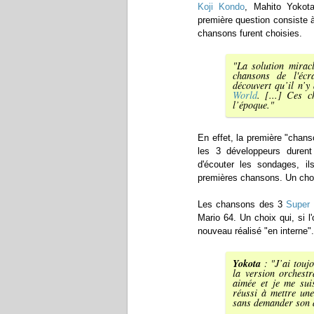
Koji Kondo
, Mahito Yokot
première question consiste à
chansons furent choisies.
"
La solution mirac
chansons de l'écr
découvert qu’il n’y
World
. [...] Ces c
l’époque.
"
En effet, la première "chan
les 3 développeurs durent 
d'écouter les sondages, i
premières chansons. Un choix
Les chansons des 3
Super 
Mario 64. Un choix qui, si l
nouveau réalisé "en interne".
Yokota
: "
J’ai touj
la version orchest
aimée et je me suis
réussi à mettre un
sans demander son 