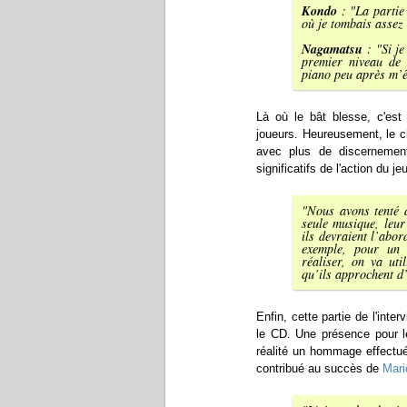
Kondo
: "
La partie
où je tombais assez 
Nagamatsu
: "
Si j
premier niveau de
piano peu après m’ê
Là où le bât blesse, c'est 
joueurs. Heureusement, le c
avec plus de discernement
significatifs de l'action du j
"
Nous avons tenté d
seule musique, leur
ils devraient l’abor
exemple, pour un 
réaliser, on va uti
qu’ils approchent d’
Enfin, cette partie de l'inte
le CD. Une présence pour le
réalité un hommage effectu
contribué au succès de
Mari