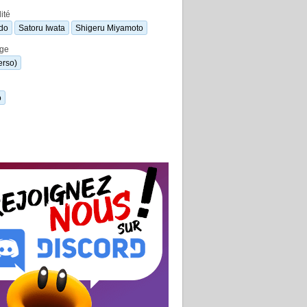
ité
do
Satoru Iwata
Shigeru Miyamoto
ge
erso)
o