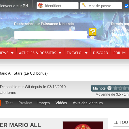
ienvenue sur PN
Rechercher sur Puissance Nintendo
Termes po
Splatoon R
Nintendo S
VIEWS
ARTICLES & DOSSIERS
ENCYCLO.
DISCORD
FORUM
rio All Stars (Le CD bonus)
Disponible sur
Wii
depuis le 03/12/2010
Ma note
late-forme
Moyenne de 3,5 - 1 n
Test
Preview
Images
Vidéos
Avis des visiteurs
LE TOU
ER MARIO ALL