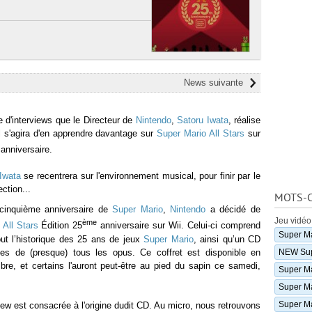
News suivante
ie d'interviews que le Directeur de
Nintendo
,
Satoru Iwata
, réalise
il s'agira d'en apprendre davantage sur
Super Mario All Stars
sur
anniversaire.
Iwata
se recentrera sur l'environnement musical, pour finir par le
ction...
MOTS-C
cinquième anniversaire de
Super Mario
,
Nintendo
a décidé de
Jeu vidéo
ème
 All Stars
Édition 25
anniversaire sur Wii. Celui-ci comprend
Super Ma
tout l’historique des 25 ans de jeux
Super Mario
, ainsi qu’un CD
es de (presque) tous les opus. Ce coffret est disponible en
NEW Supe
re, et certains l'auront peut-être au pied du sapin ce samedi,
Super Ma
Super Ma
Super Ma
view est consacrée à l'origine dudit CD. Au micro, nous retrouvons