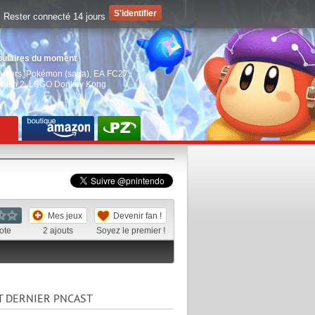
Rester connecté 14 jours
pulaires du moment
aiders
,
Pokémon (saga)
,
EA FC27
,
witch 2
,
LEGO Donkey Kong
Mes jeux
Devenir fan !
ote
2
ajouts
Soyez le premier !
T DERNIER PNCAST