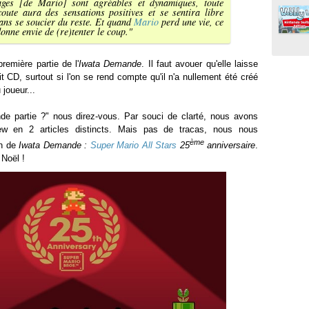
tages [de Mario] sont agréables et dynamiques, toute
oute aura des sensations positives et se sentira libre
sans se soucier du reste. Et quand
Mario
perd une vie, ce
donne envie de (re)tenter le coup.
"
remière partie de l'
Iwata Demande
. Il faut avouer qu'elle laisse
dit CD, surtout si l'on se rend compte qu'il n'a nullement été créé
 joueur...
de partie ?" nous direz-vous. Par souci de clarté, nous avons
view en 2 articles distincts. Mais pas de tracas, nous nous
ème
in de
Iwata Demande :
Super Mario All Stars
25
anniversaire
.
 Noël !