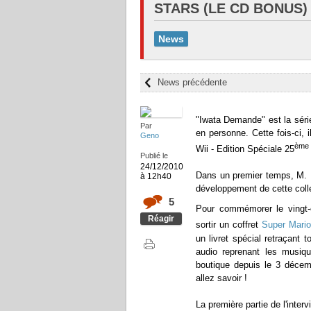
STARS (LE CD BONUS)
News
News précédente
"
Iwata Demande
" est la sér
Par
en personne. Cette fois-ci, 
Geno
ème
Wii - Edition Spéciale 25
Publié le
24/12/2010
Dans un premier temps, M.
à 12h40
développement de cette colle
5
Pour commémorer le vingt-
Réagir
sortir un coffret
Super Mario
un livret spécial retraçant 
audio reprenant les musiqu
boutique depuis le 3 décemb
allez savoir !
La première partie de l'inter