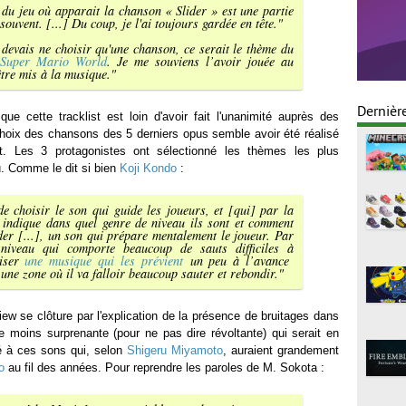
 du jeu où apparait la chanson « Slider » est une partie
souvent. [...] Du coup, je l'ai toujours gardée en tête.
"
e devais ne choisir qu'une chanson, ce serait le thème du
Super Mario World
. Je me souviens l’avoir jouée au
tre mis à la musique.
"
Dernièr
que cette tracklist est loin d'avoir fait l'unanimité auprès des
hoix des chansons des 5 derniers opus semble avoir été réalisé
. Les 3 protagonistes ont sélectionné les thèmes les plus
eu. Comme le dit si bien
Koji Kondo
:
e choisir le son qui guide les joueurs, et
[qui]
par la
 indique dans quel genre de niveau ils sont et comment
der
[...]
, un son qui prépare mentalement le joueur. Par
niveau qui comporte beaucoup de sauts difficiles à
liser
une musique qui les prévient
un peu à l’avance
une zone où il va falloir beaucoup sauter et rebondir.
"
rview se clôture par l'explication de la présence de bruitages dans
 moins surprenante (pour ne pas dire révoltante) qui serait en
é à ces sons qui, selon
Shigeru Miyamoto
, auraient grandement
o
au fil des années. Pour reprendre les paroles de M. Sokota :