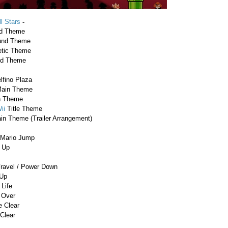
l Stars
-
d Theme
nd Theme
etic Theme
d Theme
lfino Plaza
ain Theme
 Theme
ii
Title Theme
n Theme (Trailer Arrangement)
Mario Jump
 Up
ravel / Power Down
 Up
 Life
Over
 Clear
Clear