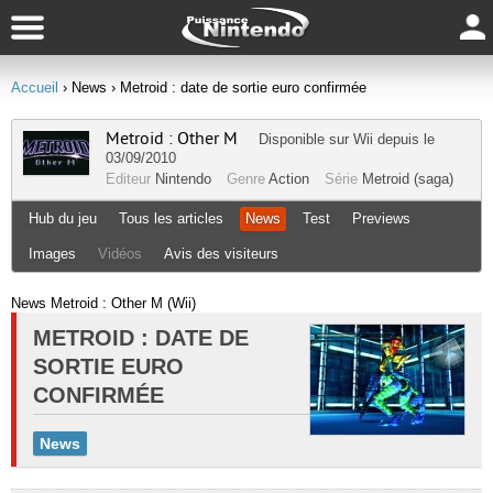
Accueil
› News
› Metroid : date de sortie euro confirmée
Metroid : Other M
Disponible sur
Wii
depuis le
03/09/2010
Editeur
Nintendo
Genre
Action
Série
Metroid (saga)
Hub du jeu
Tous les articles
News
Test
Previews
Images
Vidéos
Avis des visiteurs
News Metroid : Other M (Wii)
METROID : DATE DE
SORTIE EURO
CONFIRMÉE
News