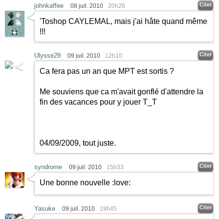
Citer
johnkaffee
08 juil. 2010
20h26
'Toshop CAYLEMAL, mais j'ai hâte quand même
!!!
Citer
Ulysse29
09 juil. 2010
12h10
Ca fera pas un an que MPT est sortis ?
Me souviens que ca m'avait gonflé d'attendre la
fin des vacances pour y jouer T_T
04/09/2009, tout juste.
Citer
syndrome
09 juil. 2010
15h33
Une bonne nouvelle
:love:
Citer
Yasuke
09 juil. 2010
19h45