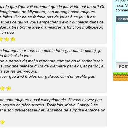
Super 
note. V
x-là que l'ont voit vraiment que le jeu vidéo est un art! On
comment
ble imagination de Miyamoto, son immagination toujours
folies. Ont ne se fatigue pas de jouer à ce jeu. Il est
Ma no
est pas ce qui va vous empêcher d'avoir du plaisir dans ce
 salue la très bonne idée d'améliorer la fonction multijoueur.
, un nou
 louanges sur tous ses points forts (y a pas la place), je
ts faibles" du jeu.
rio a parfois du mal à répondre comme on le souhaiterait
s (sur une planète d'1m de diamètre par ex.), et perso j'ai
POS
s sur les demi-tours...
oir que 2~3 étoiles par galaxie. On n'en profite pas
tion sont toujours aussi exceptionnels. Si vous n'avez pas
écouvertes en découvertes. Toutefois, Mario Galaxy 2 se
rt à son prédécesseur et l'absence de surprise entache un