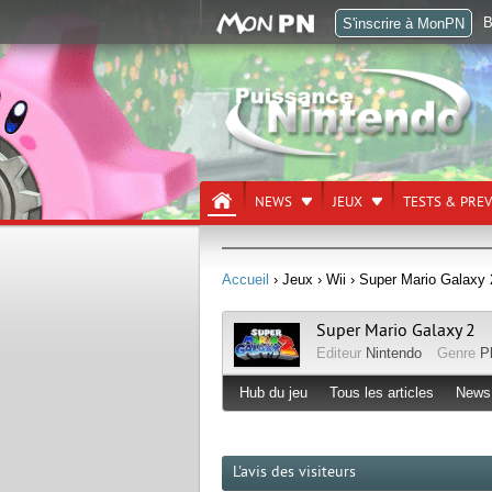
B
S'inscrire à MonPN
NEWS
JEUX
TESTS & PRE
Accueil
› Jeux
› Wii
› Super Mario Galaxy 
Super Mario Galaxy 2
Editeur
Nintendo
Genre
P
Hub du jeu
Tous les articles
News
L'avis des visiteurs