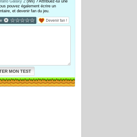
Mario Galaxy 2
(Wii) ? Attribuez-lui une
ous pouvez également écrire un
aire, et devenir fan du jeu.
te
Devenir fan !
TER MON TEST