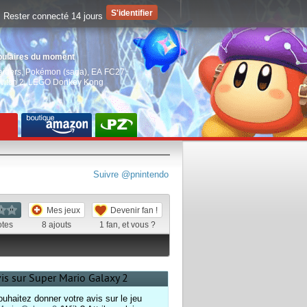
Rester connecté 14 jours
pulaires du moment
aiders
,
Pokémon (saga)
,
EA FC27
,
witch 2
,
LEGO Donkey Kong
Suivre @pnintendo
Mes jeux
Devenir fan !
otes
8
ajouts
1
fan, et vous ?
vis sur Super Mario Galaxy 2
uhaitez donner votre avis sur le jeu