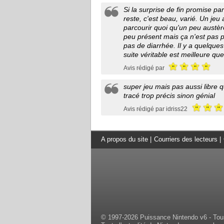
Si la surprise de fin promise pa
reste, c'est beau, varié. Un jeu
parcourir quoi qu'un peu austère
peu présent mais ça n'est pas pl
pas de diarrhée. Il y a quelque
suite véritable est meilleure que
Avis rédigé par
super jeu mais pas aussi libre
tracé trop précis sinon génial
Avis rédigé par idriss22
A propos du site
|
Courriers des lecteurs
|
© 1997-2026 Puissance Nintendo v6 - Tous