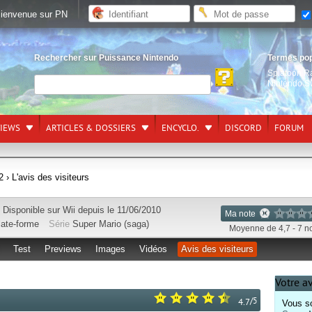
ienvenue sur PN
Rechercher sur Puissance Nintendo
Termes po
Splatoon R
Nintendo S
VIEWS
ARTICLES & DOSSIERS
ENCYCLO.
DISCORD
FORUM
2
› L'avis des visiteurs
Disponible sur
Wii
depuis le 11/06/2010
Ma note
late-forme
Série
Super Mario (saga)
Moyenne de 4,7 - 7 n
Test
Previews
Images
Vidéos
Avis des visiteurs
Votre a
/
5
4.7
Vous so