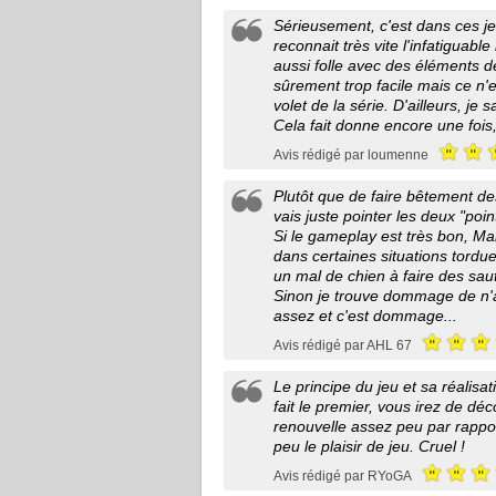
Sérieusement, c'est dans ces jeu
reconnait très vite l'infatigua
aussi folle avec des éléments de 
sûrement trop facile mais ce n'
volet de la série. D'ailleurs, je
Cela fait donne encore une fois
Avis rédigé par loumenne
Plutôt que de faire bêtement des
vais juste pointer les deux "poin
Si le gameplay est très bon, Ma
dans certaines situations tordue
un mal de chien à faire des saut
Sinon je trouve dommage de n'av
assez et c'est dommage...
Avis rédigé par AHL 67
Le principe du jeu et sa réalisa
fait le premier, vous irez de d
renouvelle assez peu par rappo
peu le plaisir de jeu. Cruel !
Avis rédigé par RYoGA