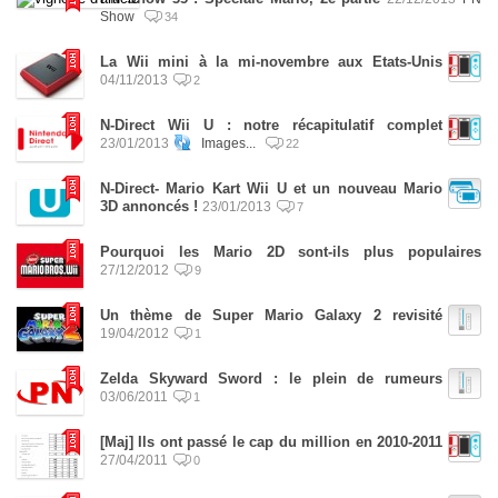
Show
34
La Wii mini à la mi-novembre aux Etats-Unis
04/11/2013
2
N-Direct Wii U : notre récapitulatif complet
23/01/2013
Images...
22
N-Direct- Mario Kart Wii U et un nouveau Mario
3D annoncés !
23/01/2013
7
Pourquoi les Mario 2D sont-ils plus populaires
27/12/2012
9
Un thème de Super Mario Galaxy 2 revisité
19/04/2012
1
Zelda Skyward Sword : le plein de rumeurs
03/06/2011
1
[Maj] Ils ont passé le cap du million en 2010-2011
27/04/2011
0