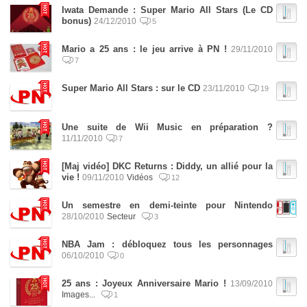
Iwata Demande : Super Mario All Stars (Le CD
bonus)
24/12/2010
5
Mario a 25 ans : le jeu arrive à PN !
29/11/2010
7
Super Mario All Stars : sur le CD
23/11/2010
19
Une suite de Wii Music en préparation ?
11/11/2010
7
[Maj vidéo] DKC Returns : Diddy, un allié pour la
vie !
09/11/2010
Vidéos
12
Un semestre en demi-teinte pour Nintendo
28/10/2010
Secteur
3
NBA Jam : débloquez tous les personnages
06/10/2010
0
25 ans : Joyeux Anniversaire Mario !
13/09/2010
Images...
1