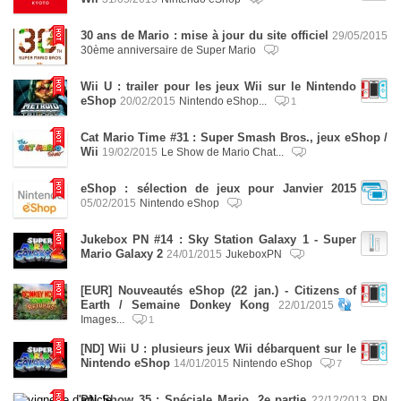
30 ans de Mario : mise à jour du site officiel
29/05/2015
30ème anniversaire de Super Mario
Wii U : trailer pour les jeux Wii sur le Nintendo
eShop
20/02/2015
Nintendo eShop...
1
Cat Mario Time #31 : Super Smash Bros., jeux eShop /
Wii
19/02/2015
Le Show de Mario Chat...
eShop : sélection de jeux pour Janvier 2015
05/02/2015
Nintendo eShop
Jukebox PN #14 : Sky Station Galaxy 1 - Super
Mario Galaxy 2
24/01/2015
JukeboxPN
[EUR] Nouveautés eShop (22 jan.) - Citizens of
Earth / Semaine Donkey Kong
22/01/2015
Images...
1
[ND] Wii U : plusieurs jeux Wii débarquent sur le
Nintendo eShop
14/01/2015
Nintendo eShop
7
PN Show 35 : Spéciale Mario, 2e partie
22/12/2013
PN