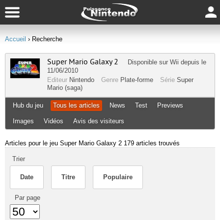
Accueil
› Recherche
Super Mario Galaxy 2
Disponible sur
Wii
depuis le
11/06/2010
Editeur
Nintendo
Genre
Plate-forme
Série
Super
Mario (saga)
Hub du jeu
Tous les articles
News
Test
Previews
Images
Vidéos
Avis des visiteurs
Articles pour le jeu Super Mario Galaxy 2
179 articles trouvés
Trier
Date
Titre
Populaire
Par page