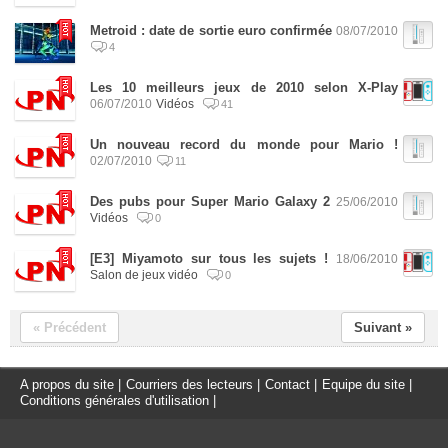
Metroid : date de sortie euro confirmée
08/07/2010
4
Les 10 meilleurs jeux de 2010 selon X-Play
06/07/2010
Vidéos
41
Un nouveau record du monde pour Mario !
02/07/2010
11
Des pubs pour Super Mario Galaxy 2
25/06/2010
Vidéos
0
[E3] Miyamoto sur tous les sujets !
18/06/2010
Salon de jeux vidéo
0
« Précédent
Suivant »
A propos du site
|
Courriers des lecteurs
|
Contact
|
Equipe du site
|
Conditions générales d'utilisation
|