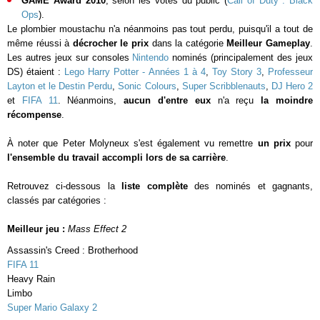
GAME Award 2010
, selon les votes du public (
Call of Duty : Black
Ops
).
Le plombier moustachu n'a néanmoins pas tout perdu, puisqu'il a tout de
même réussi à
décrocher le prix
dans la catégorie
Meilleur Gameplay
.
Les autres jeux sur consoles
Nintendo
nominés (principalement des jeux
DS) étaient :
Lego Harry Potter - Années 1 à 4
,
Toy Story 3
,
Professeur
Layton et le Destin Perdu
,
Sonic Colours
,
Super Scribblenauts
,
DJ Hero 2
et
FIFA 11
. Néanmoins,
aucun d'entre eux
n'a reçu
la moindre
récompense
.
À noter que Peter Molyneux s'est également vu remettre
un prix
pour
l'ensemble du travail accompli lors de sa carrière
.
Retrouvez ci-dessous la
liste complète
des nominés et gagnants,
classés par catégories :
Meilleur jeu :
Mass Effect 2
Assassin's Creed : Brotherhood
FIFA 11
Heavy Rain
Limbo
Super Mario Galaxy 2