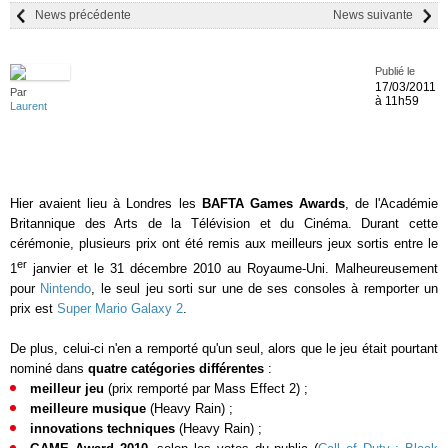
News précédente
News suivante
Publié le
17/03/2011
Par
à 11h59
Laurent
Hier avaient lieu à Londres les
BAFTA Games Awards
, de l'Académie
Britannique des Arts de la Télévision et du Cinéma. Durant cette
cérémonie, plusieurs prix ont été remis aux meilleurs jeux sortis entre le
er
1
janvier et le 31 décembre 2010 au Royaume-Uni. Malheureusement
pour
Nintendo
, le seul jeu sorti sur une de ses consoles à remporter un
prix est
Super Mario Galaxy 2
.
De plus, celui-ci n'en a remporté qu'un seul, alors que le jeu était pourtant
nominé dans
quatre catégories différentes
:
meilleur jeu
(prix remporté par Mass Effect 2) ;
meilleure musique
(Heavy Rain) ;
innovations techniques
(Heavy Rain) ;