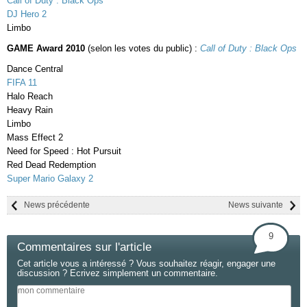
Call of Duty : Black Ops
DJ Hero 2
Limbo
GAME Award 2010
(selon les votes du public) :
Call of Duty : Black Ops
Dance Central
FIFA 11
Halo Reach
Heavy Rain
Limbo
Mass Effect 2
Need for Speed : Hot Pursuit
Red Dead Redemption
Super Mario Galaxy 2
News précédente
News suivante
9
Commentaires sur l'article
Cet article vous a intéressé ? Vous souhaitez réagir, engager une
discussion ? Ecrivez simplement un commentaire.