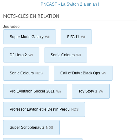
PNCAST - La Switch 2 a un an !
MOTS-CLÉS EN RELATION
Jeu vidéo
Super Mario Galaxy
FIFA 11
Wii
Wii
DJ Hero 2
Sonic Colours
Wii
Wii
Sonic Colours
Call of Duty : Black Ops
NDS
Wii
Pro Evolution Soccer 2011
Toy Story 3
Wii
Wii
Professor Layton et le Destin Perdu
NDS
Super Scribblenauts
NDS