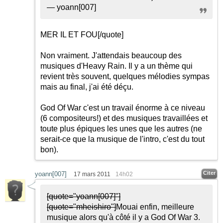
— yoann[007]
MER IL ET FOU
[/quote]
Non vraiment. J'attendais beaucoup des
musiques d'Heavy Rain. Il y a un thème qui
revient très souvent, quelques mélodies sympas
mais au final, j'ai été déçu.
God Of War c'est un travail énorme à ce niveau
(6 compositeurs!) et des musiques travaillées et
toute plus épiques les unes que les autres (ne
serait-ce que la musique de l'intro, c'est du tout
bon).
Citer
yoann[007]
17 mars 2011
14h02
[quote="yoann[007]"]
[quote="mheishiro"]
Mouai enfin, meilleure
musique alors qu'à côté il y a God Of War 3.