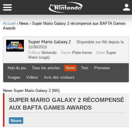
Accueil
› News
› Super Mario Galaxy 2 récompensé aux BAFTA Games
Awards
Super Mario Galaxy 2
Disponible sur
Wii
depuis le
11/06/2010
Editeur
Nintendo
Genre
Plate-forme
Série
Super
Mario (saga)
Hub du jeu
Tous les articles
News
Test
Previews
Images
Vidéos
Avis des visiteurs
News Super Mario Galaxy 2 (Wii)
SUPER MARIO GALAXY 2 RÉCOMPENSÉ
AUX BAFTA GAMES AWARDS
News