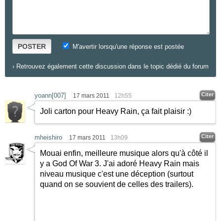
POSTER
M'avertir lorsqu'une réponse est postée
›
Retrouvez également cette discussion dans le topic dédié du forum
Citer
yoann[007]
17 mars 2011
12h55
Joli carton pour Heavy Rain, ça fait plaisir
:)
Citer
mheishiro
17 mars 2011
13h09
Mouai enfin, meilleure musique alors qu'à côté il
y a God Of War 3. J'ai adoré Heavy Rain mais
niveau musique c'est une déception (surtout
quand on se souvient de celles des trailers).