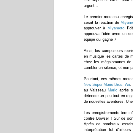
argent...
Le premier morceau enregist
serait la réaction de
Miyam
approuver à
Miyamoto
l'id
approuva l'idée avec un so
équipe qui gagne ?
Ainsi, les composeurs repri
en musique les cartes de m
chez les mégalomanes de
combler un silence, et non pa
Pourtant, ces mêmes morce
New Super Mario Bros. Wii
.
au Vaisseau
Mario
après s’
détendre un peu tout en rega
de nouvelles aventures. Une id
Les enregistrements terminé
contre Bowser ! Sûr de son 
Après de nombreux essais, 
interprétation fut d'ailleu