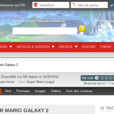
ienvenue sur PN
Rechercher sur Puissance Nintendo
Termes po
Splatoon R
Nintendo S
VIEWS
ARTICLES & DOSSIERS
ENCYCLO.
DISCORD
FORUM
rio Galaxy 2
Disponible sur
Wii
depuis le 11/06/2010
Ma note
late-forme
Série
Super Mario (saga)
Moyenne de 4,7 - 7 n
Test
Previews
Images
Vidéos
Avis des visiteurs
LE TOU
R MARIO GALAXY 2