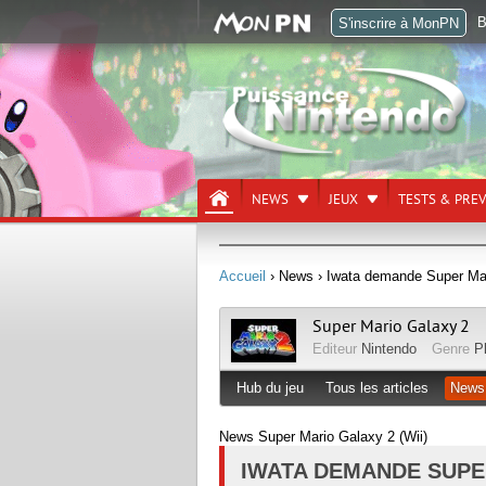
B
S'inscrire à MonPN
NEWS
JEUX
TESTS & PRE
Accueil
› News
› Iwata demande Super Ma
Super Mario Galaxy 2
Editeur
Nintendo
Genre
P
Hub du jeu
Tous les articles
News
News Super Mario Galaxy 2 (Wii)
IWATA DEMANDE SUPE