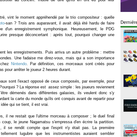
ré, vint le moment appréhendé par le trio compositeur : quelle
Dernièr
oto
-san ? Trois ans auparavant, il avait déjà été hardu de faire
ée d'un enregistrement symphonique. Heureusement, le PDG
urire presque déconcertant : après tout, pourquoi changer une
rent les enregistrements. Puis arriva un autre problème : mettre
ondes. Une fadaise me direz-vous, mais qui a son importance
 chez
Nintendo
. Par définition, ces morceaux sont créés pour
s pour arrêter le joueur 2 heures durant.
aux sont l'exact opposé de ceux composés, par exemple, pour
 Pourquoi ? La réponse est assez simple : les joueurs reviennent
être démenés dans différentes galaxies, ils veulent donc s'y
rdant la carte du monde qu'ils ont conquis avant de repartir pour
ée qui se tient, il est vrai.
s, il ne restait que l'ultime morceau à composer ; le duel final
coup, le jeune Nagamatsu s'empressa d'en écrire la partition.
il se rendit compte que l'esprit n'y était pas. La première
rs tellement lugubre que les instrumentistes auraient sembler