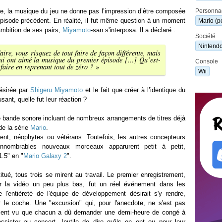
ite, la musique du jeu ne donne pas l’impression d’être composée
Personna
pisode précédent. En réalité, il fut même question à un moment
Mario (p
'ambition de ses pairs,
Miyamoto
-san s'interposa. Il a déclaré :
Société
Nintend
faire, vous risquez de tout faire de façon différente, mais
qui ont aimé la musique du premier épisode [...] Qu’est-
Console
faire en reprenant tout de zéro ?
»
Wii
désirée par
Shigeru Miyamoto
et le fait que créer à l’identique du
ant, quelle fut leur réaction ?
ne bande sonore incluant de nombreux arrangements de titres déjà
de la série
Mario
.
ient, néophytes ou vétérans. Toutefois, les autres concepteurs
'innombrables nouveaux morceaux apparurent petit à petit,
.5" en "
Mario Galaxy 2
".
itué, tous trois se mirent au travail. Le premier enregistrement,
er la vidéo un peu plus bas, fut un réel événement dans les
l'entièreté de l'équipe de développement désirait s'y rendre,
 le coche. Une "excursion" qui, pour l'anecdote, ne s'est pas
ent vu que chacun a dû demander une demi-heure de congé à
assister au concert. Inutile de dire qu'ils en ont eu pour leur