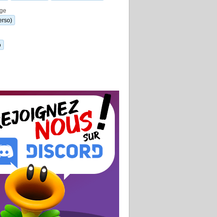
ge
erso)
o