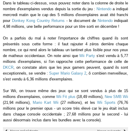
Dans le tableau ci-dessus, vous pouvez noter dans la colonne de droite le
nombre d'exemplaires vendus depuis la sortie du jeu :
Nintendo
a indiqué
mercredi matin que le cap des 5 millions d'exemplaires avait été franchi
pour
Donkey Kong Country Returns
- le document de
Nintendo
indiquait
4,98 millions, une belle performance pour un titre sorti en décembre !
On a parfois du mal à noter l'importance de chiffres quand ils sont
présentés sous cette forme : il faut rajouter 4 zéros derrière chaque
nombre, ce qui rend alors le tableau un tantinet plus lisible pour nos yeux
de matheux occidentaux. On note ainsi que
Wii Party
s'est vendu à 5,77
millions d'exemplaires, si l'on rapproche cette performance de celle de
DKCR
, on constate alors que les jeux gamers peuvent, quand ils sont
exceptionnels, se vendre :
Super Mario Galaxy 2
, ô combien merveilleux,
s'est vendu à 6,36 millions d'exemplaires.
Sur Wii, on trouve même des jeux qui se sont vendus à plus de 15
millions d'exemplaires, comme
Wii Fit plus
(18,49 millions),
New SMB Wii
(21,94 millions),
Mario Kart Wii
(27 millions), et les
Wii Sports
(76,76
millions pour le premier opus - un score très élevé car le jeu était inclus
dans chaque console occidentale ; 27,68 millions pour le second - lui
aussi désormais inclus dans les bundles avec la console).