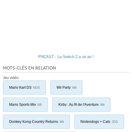
PNCAST - La Switch 2 a un an !
MOTS-CLÉS EN RELATION
Jeu vidéo
Mario Kart DS
Wii Party
NDS
Wii
Mario Sports Mix
Kirby : Au fil de l'Aventure
Wii
Wii
Donkey Kong Country Returns
Nintendogs + Cats
Wii
3DS