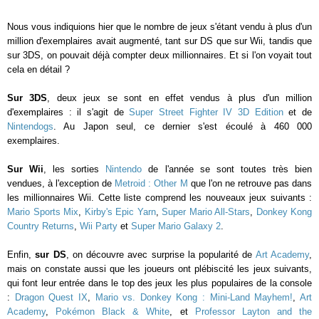
Nous vous indiquions hier que le nombre de jeux s'étant vendu à plus d'un
million d'exemplaires avait augmenté, tant sur DS que sur Wii, tandis que
sur 3DS, on pouvait déjà compter deux millionnaires. Et si l'on voyait tout
cela en détail ?
Sur 3DS
, deux jeux se sont en effet vendus à plus d'un million
d'exemplaires : il s'agit de
Super Street Fighter IV 3D Edition
et de
Nintendogs
. Au Japon seul, ce dernier s'est écoulé à 460 000
exemplaires.
Sur Wii
, les sorties
Nintendo
de l'année se sont toutes très bien
vendues, à l'exception de
Metroid : Other M
que l'on ne retrouve pas dans
les millionnaires Wii. Cette liste comprend les nouveaux jeux suivants :
Mario Sports Mix
,
Kirby's Epic Yarn
,
Super Mario All-Stars
,
Donkey Kong
Country Returns
,
Wii Party
et
Super Mario Galaxy 2
.
Enfin,
sur DS
, on découvre avec surprise la popularité de
Art Academy
,
mais on constate aussi que les joueurs ont plébiscité les jeux suivants,
qui font leur entrée dans le top des jeux les plus populaires de la console
:
Dragon Quest IX
,
Mario vs. Donkey Kong : Mini-Land Mayhem!
,
Art
Academy
,
Pokémon Black & White
, et
Professor Layton and the