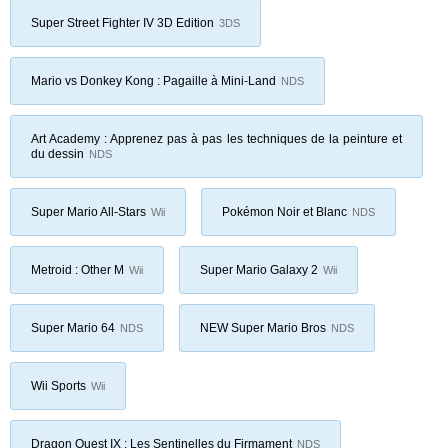
Super Street Fighter IV 3D Edition
3DS
Mario vs Donkey Kong : Pagaille à Mini-Land
NDS
Art Academy : Apprenez pas à pas les techniques de la peinture et
du dessin
NDS
Super Mario All-Stars
Pokémon Noir et Blanc
Wii
NDS
Metroid : Other M
Super Mario Galaxy 2
Wii
Wii
Super Mario 64
NEW Super Mario Bros
NDS
NDS
Wii Sports
Wii
Dragon Quest IX : Les Sentinelles du Firmament
NDS