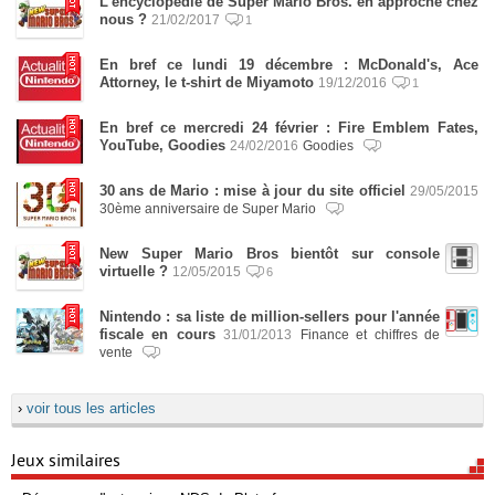
L'encyclopédie de Super Mario Bros. en approche chez
nous ?
21/02/2017
1
En bref ce lundi 19 décembre : McDonald's, Ace
Attorney, le t-shirt de Miyamoto
19/12/2016
1
En bref ce mercredi 24 février : Fire Emblem Fates,
YouTube, Goodies
24/02/2016
Goodies
30 ans de Mario : mise à jour du site officiel
29/05/2015
30ème anniversaire de Super Mario
New Super Mario Bros bientôt sur console
virtuelle ?
12/05/2015
6
Nintendo : sa liste de million-sellers pour l'année
fiscale en cours
31/01/2013
Finance et chiffres de
vente
›
voir tous les articles
Jeux similaires