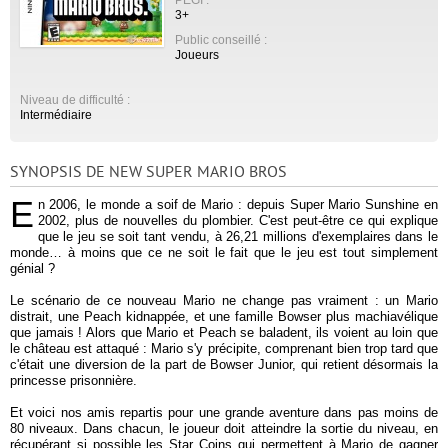
3+
Public conseillé :
Joueurs
Niveau de difficulté :
Intermédiaire
SYNOPSIS DE NEW SUPER MARIO BROS
E
n 2006, le monde a soif de Mario : depuis Super Mario Sunshine en
2002, plus de nouvelles du plombier. C'est peut-être ce qui explique
que le jeu se soit tant vendu, à 26,21 millions d'exemplaires dans le
monde… à moins que ce ne soit le fait que le jeu est tout simplement
génial ?
Le scénario de ce nouveau Mario ne change pas vraiment : un Mario
distrait, une Peach kidnappée, et une famille Bowser plus machiavélique
que jamais ! Alors que Mario et Peach se baladent, ils voient au loin que
le château est attaqué : Mario s'y précipite, comprenant bien trop tard que
c'était une diversion de la part de Bowser Junior, qui retient désormais la
princesse prisonnière.
Et voici nos amis repartis pour une grande aventure dans pas moins de
80 niveaux. Dans chacun, le joueur doit atteindre la sortie du niveau, en
récupérant si possible les Star Coins qui permettent à Mario de gagner