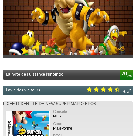
20
La note de Puissance Nintendo
/
20
L'avis des visiteurs
/
5
4.5
FICHE D'IDENTITÉ DE NEW SUPER MARIO BROS
Console :
NDS
Genre :
Plate-forme
PEGI :