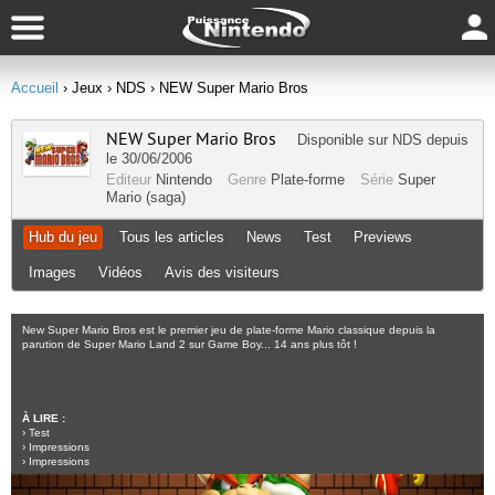
Accueil
› Jeux
› NDS
› NEW Super Mario Bros
NEW Super Mario Bros
Disponible sur
NDS
depuis
le 30/06/2006
Editeur
Nintendo
Genre
Plate-forme
Série
Super
Mario (saga)
Hub du jeu
Tous les articles
News
Test
Previews
Images
Vidéos
Avis des visiteurs
New Super Mario Bros est le premier jeu de plate-forme Mario classique depuis la
parution de Super Mario Land 2 sur Game Boy... 14 ans plus tôt !
À LIRE :
›
Test
›
Impressions
›
Impressions