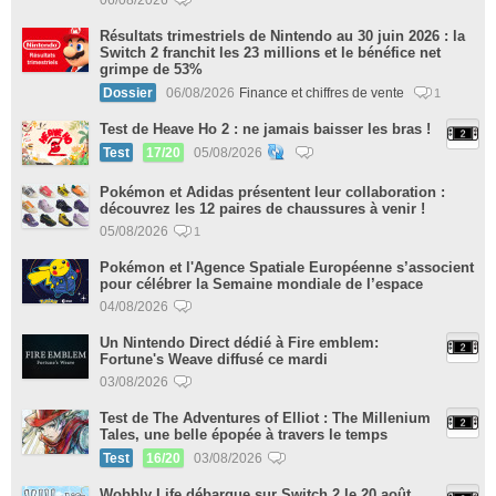
Résultats trimestriels de Nintendo au 30 juin 2026 : la
Switch 2 franchit les 23 millions et le bénéfice net
grimpe de 53%
Dossier
06/08/2026
Finance et chiffres de vente
1
Test de Heave Ho 2 : ne jamais baisser les bras !
Test
17/20
05/08/2026
Pokémon et Adidas présentent leur collaboration :
découvrez les 12 paires de chaussures à venir !
05/08/2026
1
Pokémon et l'Agence Spatiale Européenne s’associent
pour célébrer la Semaine mondiale de l’espace
04/08/2026
Un Nintendo Direct dédié à Fire emblem:
Fortune's Weave diffusé ce mardi
03/08/2026
Test de The Adventures of Elliot : The Millenium
Tales, une belle épopée à travers le temps
Test
16/20
03/08/2026
Wobbly Life débarque sur Switch 2 le 20 août