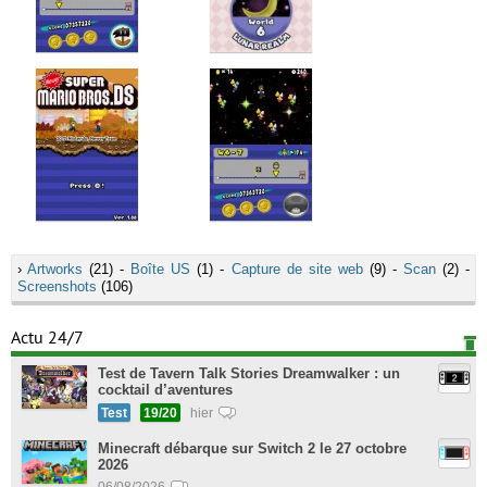
›
Artworks
(21) -
Boîte US
(1) -
Capture de site web
(9) -
Scan
(2) -
Screenshots
(106)
Actu 24/7
Test de Tavern Talk Stories Dreamwalker : un
cocktail d’aventures
Test
19/20
hier
Minecraft débarque sur Switch 2 le 27 octobre
2026
06/08/2026