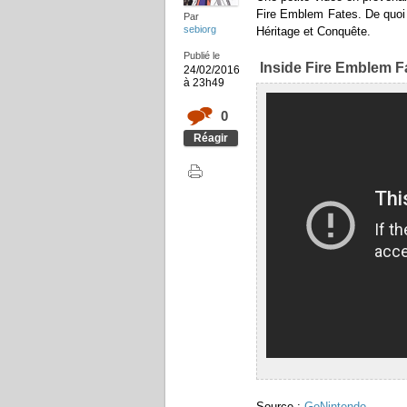
Fire Emblem Fates. De quoi v
Par
sebiorg
Héritage et Conquête.
Publié le
Inside Fire Emblem Fa
24/02/2016
à 23h49
0
Réagir
Source :
GoNintendo