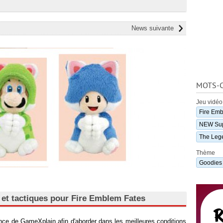
News suivante
MOTS-C
Jeu vidéo
Fire Em
NEW Sup
The Leg
Thème
Goodies
 et tactiques pour Fire Emblem Fates
nce de GameXplain afin d'aborder dans les meilleures conditions