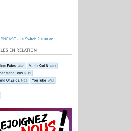
PNCAST - La Switch 2 a un an !
LÉS EN RELATION
blem Fates
Mario Kart 8
3DS
WiiU
er Mario Bros
NDS
end Of Zelda
YouTube
NES
WiiU