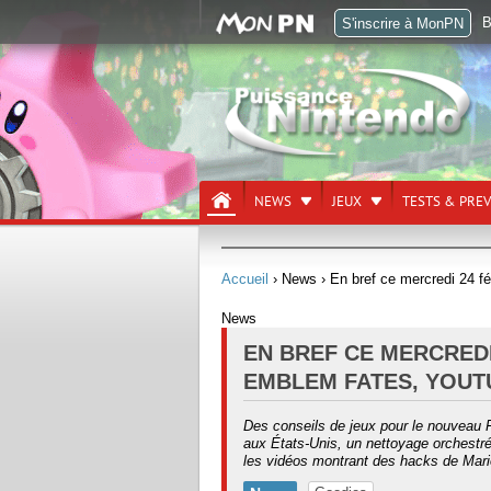
B
S'inscrire à MonPN
NEWS
JEUX
TESTS & PRE
Accueil
› News
› En bref ce mercredi 24 f
News
EN BREF CE MERCREDI 
EMBLEM FATES, YOUT
Des conseils de jeux pour le nouveau 
aux États-Unis, un nettoyage orchestré 
les vidéos montrant des hacks de Mar