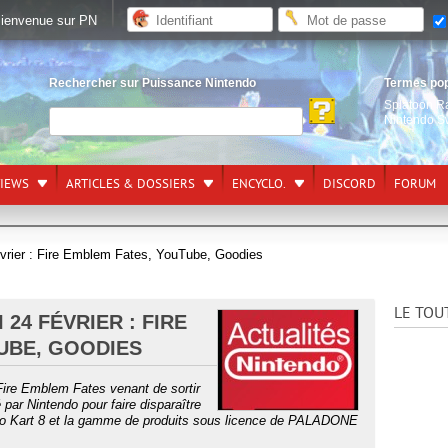
ienvenue sur PN
Rechercher sur Puissance Nintendo
Termes po
Splatoon R
Nintendo S
VIEWS
ARTICLES & DOSSIERS
ENCYCLO.
DISCORD
FORUM
évrier : Fire Emblem Fates, YouTube, Goodies
LE TOU
24 FÉVRIER : FIRE
UBE, GOODIES
Fire Emblem Fates venant de sortir
par Nintendo pour faire disparaître
io Kart 8 et la gamme de produits sous licence de PALADONE