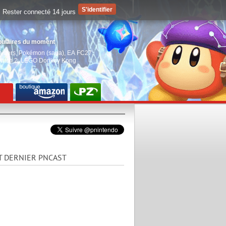
Rester connecté 14 jours
pulaires du moment
aiders
,
Pokémon (saga)
,
EA FC27
,
witch 2
,
LEGO Donkey Kong
T DERNIER PNCAST