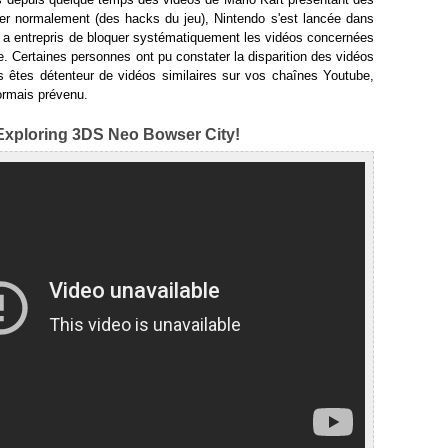
er normalement (des hacks du jeu), Nintendo s'est lancée dans
t a entrepris de bloquer systématiquement les vidéos concernées
. Certaines personnes ont pu constater la disparition des vidéos
 êtes détenteur de vidéos similaires sur vos chaînes Youtube,
ormais prévenu.
 Exploring 3DS Neo Bowser City!