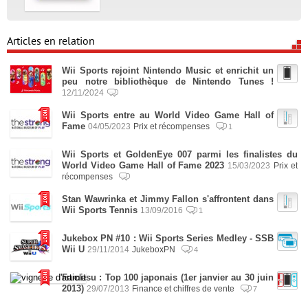
Articles en relation
Wii Sports rejoint Nintendo Music et enrichit un
peu notre bibliothèque de Nintendo Tunes !
12/11/2024
Wii Sports entre au World Video Game Hall of
Fame
04/05/2023
Prix et récompenses
1
Wii Sports et GoldenEye 007 parmi les finalistes du
World Video Game Hall of Fame 2023
15/03/2023
Prix et
récompenses
Stan Wawrinka et Jimmy Fallon s'affrontent dans
Wii Sports Tennis
13/09/2016
1
Jukebox PN #10 : Wii Sports Series Medley - SSB
Wii U
29/11/2014
JukeboxPN
4
Famitsu : Top 100 japonais (1er janvier au 30 juin
2013)
29/07/2013
Finance et chiffres de vente
7