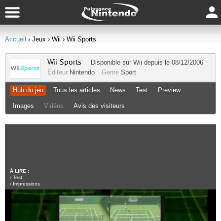
Accueil
› Jeux
› Wii
› Wii Sports
Wii Sports
Disponible sur
Wii
depuis le 08/12/2006
Editeur
Nintendo
Genre
Sport
Hub du jeu
Tous les articles
News
Test
Preview
Images
Vidéos
Avis des visiteurs
À LIRE :
›
Test
›
Impressions