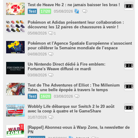
Test de Heave Ho 2 : ne jamais baisser les bras !
Test
17/20
05/08/2026
Pokémon et Adidas présentent leur collaboration :
découvrez les 12 paires de chaussures à venir !
05/08/2026
1
Pokémon et l'Agence Spatiale Européenne s’associent
pour célébrer la Semaine mondiale de l’espace
04/08/2026
Un Nintendo Direct dédié à Fire emblem:
Fortune's Weave diffusé ce mardi
03/08/2026
Test de The Adventures of Elliot : The Millenium
Tales, une belle épopée à travers le temps
Test
16/20
03/08/2026
Wobbly Life débarque sur Switch 2 le 20 août
avec la coop à quatre et le GameShare
31/07/2026
[Rappel] Abonnez-vous à Warp Zone, la newsletter de
PN