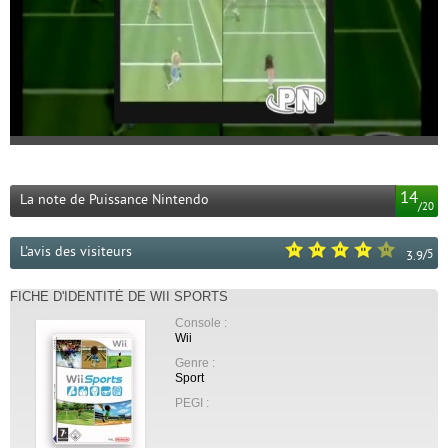
14
La note de Puissance Nintendo
/
20
L'avis des visiteurs
/
5
3.9
FICHE D'IDENTITÉ DE WII SPORTS
Console :
Wii
Genre :
Sport
PEGI :