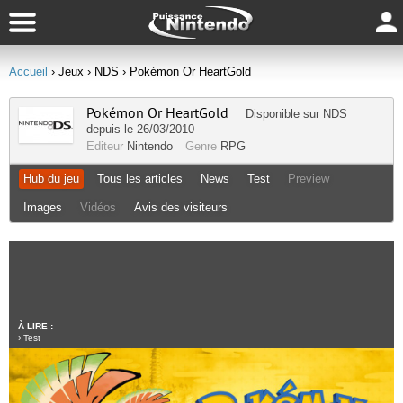
Accueil
› Jeux
› NDS
› Pokémon Or HeartGold
Pokémon Or HeartGold
Disponible sur
NDS
depuis le 26/03/2010
Editeur
Nintendo
Genre
RPG
Hub du jeu
Tous les articles
News
Test
Preview
Images
Vidéos
Avis des visiteurs
À LIRE :
›
Test