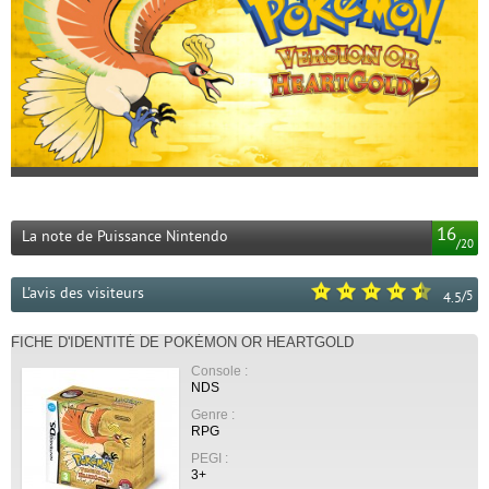
16
La note de Puissance Nintendo
/
20
L'avis des visiteurs
/
5
4.5
FICHE D'IDENTITÉ DE POKÉMON OR HEARTGOLD
Console :
NDS
Genre :
RPG
PEGI :
3+