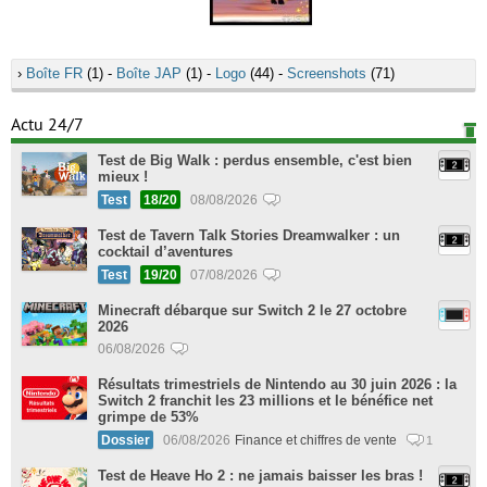
›
Boîte FR
(1) -
Boîte JAP
(1) -
Logo
(44) -
Screenshots
(71)
Actu 24/7
Test de Big Walk : perdus ensemble, c'est bien
mieux !
Test
18/20
08/08/2026
Test de Tavern Talk Stories Dreamwalker : un
cocktail d’aventures
Test
19/20
07/08/2026
Minecraft débarque sur Switch 2 le 27 octobre
2026
06/08/2026
Résultats trimestriels de Nintendo au 30 juin 2026 : la
Switch 2 franchit les 23 millions et le bénéfice net
grimpe de 53%
Dossier
06/08/2026
Finance et chiffres de vente
1
Test de Heave Ho 2 : ne jamais baisser les bras !