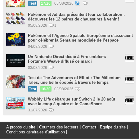
Test
17/20
05/08/2026
Pokémon et Adidas présentent leur collaboration :
découvrez les 12 paires de chaussures à venir !
05/08/2026
1
Pokémon et l'Agence Spatiale Européenne s’associent
pour célébrer la Semaine mondiale de l’espace
04/08/2026
Un Nintendo Direct dédié à Fire emblem:
Fortune's Weave diffusé ce mardi
03/08/2026
Test de The Adventures of Elliot : The Millenium
Tales, une belle épopée à travers le temps
Test
16/20
03/08/2026
Wobbly Life débarque sur Switch 2 le 20 août
avec la coop à quatre et le GameShare
31/07/2026
A propos du site
|
Courriers des lecteurs
|
Contact
|
Equipe du site
|
Conditions générales d'utilisation
|