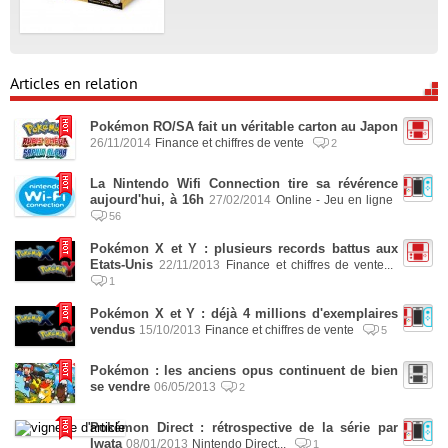
Articles en relation
Pokémon RO/SA fait un véritable carton au Japon
26/11/2014
Finance et chiffres de vente
2
La Nintendo Wifi Connection tire sa révérence
aujourd'hui, à 16h
27/02/2014
Online - Jeu en ligne
56
Pokémon X et Y : plusieurs records battus aux
Etats-Unis
22/11/2013
Finance et chiffres de vente...
1
Pokémon X et Y : déjà 4 millions d'exemplaires
vendus
15/10/2013
Finance et chiffres de vente
5
Pokémon : les anciens opus continuent de bien
se vendre
06/05/2013
2
Pokémon Direct : rétrospective de la série par
Iwata
08/01/2013
Nintendo Direct...
1