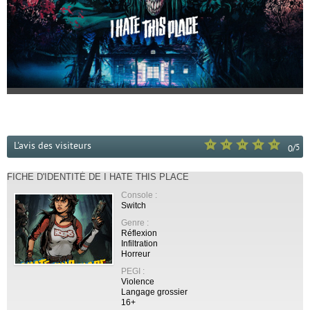
L'avis des visiteurs
/
5
0
FICHE D'IDENTITÉ DE I HATE THIS PLACE
Console :
Switch
Genre :
Réflexion
Infiltration
Horreur
PEGI :
Violence
Langage grossier
16+