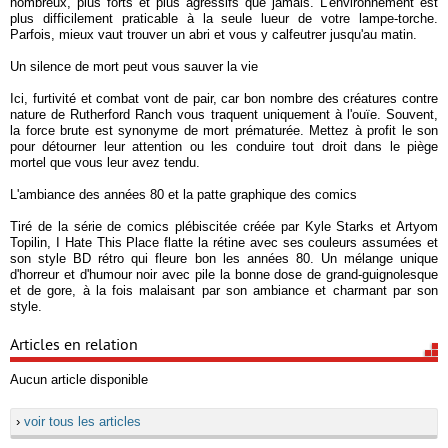
nombreux, plus forts et plus agressifs que jamais. L'environnement est
plus difficilement praticable à la seule lueur de votre lampe-torche.
Parfois, mieux vaut trouver un abri et vous y calfeutrer jusqu'au matin.
Un silence de mort peut vous sauver la vie
Ici, furtivité et combat vont de pair, car bon nombre des créatures contre
nature de Rutherford Ranch vous traquent uniquement à l'ouïe. Souvent,
la force brute est synonyme de mort prématurée. Mettez à profit le son
pour détourner leur attention ou les conduire tout droit dans le piège
mortel que vous leur avez tendu.
L'ambiance des années 80 et la patte graphique des comics
Tiré de la série de comics plébiscitée créée par Kyle Starks et Artyom
Topilin, I Hate This Place flatte la rétine avec ses couleurs assumées et
son style BD rétro qui fleure bon les années 80. Un mélange unique
d'horreur et d'humour noir avec pile la bonne dose de grand-guignolesque
et de gore, à la fois malaisant par son ambiance et charmant par son
style.
Articles en relation
Aucun article disponible
›
voir tous les articles