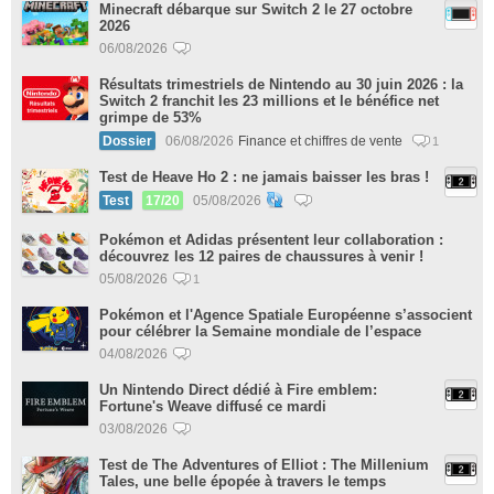
Minecraft débarque sur Switch 2 le 27 octobre
2026
06/08/2026
Résultats trimestriels de Nintendo au 30 juin 2026 : la
Switch 2 franchit les 23 millions et le bénéfice net
grimpe de 53%
Dossier
06/08/2026
Finance et chiffres de vente
1
Test de Heave Ho 2 : ne jamais baisser les bras !
Test
17/20
05/08/2026
Pokémon et Adidas présentent leur collaboration :
découvrez les 12 paires de chaussures à venir !
05/08/2026
1
Pokémon et l'Agence Spatiale Européenne s’associent
pour célébrer la Semaine mondiale de l’espace
04/08/2026
Un Nintendo Direct dédié à Fire emblem:
Fortune's Weave diffusé ce mardi
03/08/2026
Test de The Adventures of Elliot : The Millenium
Tales, une belle épopée à travers le temps