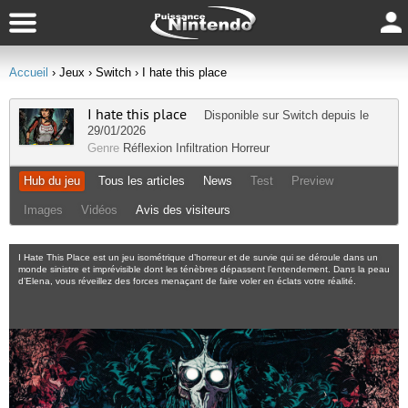
Accueil
› Jeux
› Switch
› I hate this place
I hate this place
Disponible sur
Switch
depuis le
29/01/2026
Genre
Réflexion
Infiltration
Horreur
Hub du jeu
Tous les articles
News
Test
Preview
Images
Vidéos
Avis des visiteurs
I Hate This Place est un jeu isométrique d’horreur et de survie qui se déroule dans un
monde sinistre et imprévisible dont les ténèbres dépassent l’entendement. Dans la peau
d’Elena, vous réveillez des forces menaçant de faire voler en éclats votre réalité.