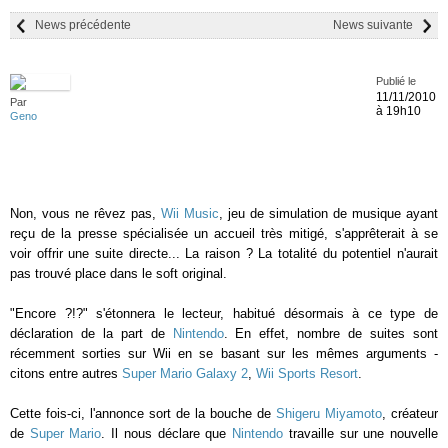
News précédente
News suivante
Publié le
11/11/2010
Par
à 19h10
Geno
Non, vous ne rêvez pas,
Wii Music
, jeu de simulation de musique ayant
reçu de la presse spécialisée un accueil très mitigé, s'apprêterait à se
voir offrir une suite directe... La raison ? La totalité du potentiel n'aurait
pas trouvé place dans le soft original.
"Encore ?!?" s'étonnera le lecteur, habitué désormais à ce type de
déclaration de la part de
Nintendo
. En effet, nombre de suites sont
récemment sorties sur Wii en se basant sur les mêmes arguments -
citons entre autres
Super Mario Galaxy 2
,
Wii Sports Resort
.
Cette fois-ci, l'annonce sort de la bouche de
Shigeru Miyamoto
, créateur
de
Super Mario
. Il nous déclare que
Nintendo
travaille sur une nouvelle