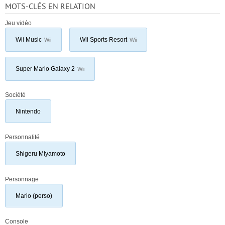
MOTS-CLÉS EN RELATION
Jeu vidéo
Wii Music
Wii Sports Resort
Wii
Wii
Super Mario Galaxy 2
Wii
Société
Nintendo
Personnalité
Shigeru Miyamoto
Personnage
Mario (perso)
Console