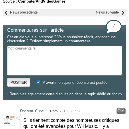
Source :
ComputerAndVideoGames
News précédente
News suivante
7
Commentaires sur l'article
Cet article vous a intéressé ? Vous souhaitez réagir, engager une
discussion ? Ecrivez simplement un commentaire.
POSTER
M'avertir lorsqu'une réponse est postée
›
Retrouvez également cette discussion dans le topic dédié du forum
Citer
Docteur_Cube
11 nov. 2010
20h52
S'ils tiennent compte des nombreuses critiques
qui ont été avancées pour Wii Music, il y a