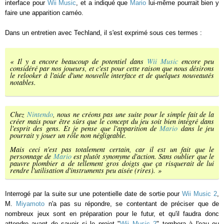
interface pour
Wii Music
, et a indiqué que
Mario
lui-même pourrait bien y
faire une apparition caméo.
Dans un entretien avec Techland, il s'est exprimé sous ces termes :
«
Il y a encore beaucoup de potentiel dans
Wii Music
encore peu
considéré par nos joueurs, et c'est pour cette raison que nous désirons
le relooker à l'aide d'une nouvelle interface et de quelques nouveautés
notables.
Chez
Nintendo
, nous ne créons pas une suite pour le simple fait de la
créer mais pour être sûrs que le concept du jeu soit bien intégré dans
l'esprit des gens. Et je pense que l'apparition de
Mario
dans le jeu
pourrait y jouer un rôle non négligeable.
Mais ceci n'est pas totalement certain, car il est un fait que le
personnage de
Mario
est plutôt synonyme d'action. Sans oublier que le
pauvre plombier a de tellement gros doigts que ça risquerait de lui
rendre l'utilisation d'instruments peu aisée
(rires). »
Interrogé par la suite sur une potentielle date de sortie pour
Wii Music 2
,
M.
Miyamoto
n'a pas su répondre, se contentant de préciser que de
nombreux jeux sont en préparation pour le futur, et qu'il faudra donc
attendre avant de savoir si le projet "
Wii Music 2
" tombera à l'eau ou