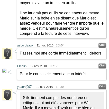
moyen d'avoir un truc bien au final.
Il ne faudrait pas qu'ils se contentent de mettre
Mario sur la boite en se disant que Mario est
assez vendeur pour faire vendre n'importe quelle
merde. C'est malheureusement ce qu'on
comprend à la lecture de cette interview.
Citer
azbordeaux
11 nov. 2010
20h54
Passez moi une corde immédiatement !
:dehors:
Citer
Eleglin
12 nov. 2010
11h17
Pour le coup, strictement aucun intérêt...
Citer
yoann[007]
12 nov. 2010
11h30
S'ils tiennent compte des nombreuses
critiques qui ont été avancées pour Wii
Music, il y a moyen d'avoir un truc bien au