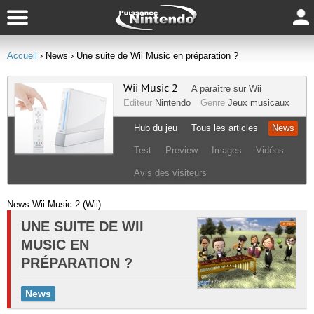
Accueil
› News
› Une suite de Wii Music en préparation ?
Wii Music 2
A paraître sur
Wii
Editeur
Nintendo
Genre
Jeux musicaux
Hub du jeu
Tous les articles
News
Test
Preview
Images
Vidéos
Avis des visiteurs
News Wii Music 2 (Wii)
UNE SUITE DE WII
MUSIC EN
PRÉPARATION ?
News