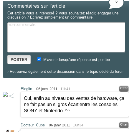
6
Commentaires sur l'article
Cet article vous a intéressé ? Vous souhaitez réagir, engager une
discussion ? Ecrivez simplement un commentaire.
POSTER
M'avertir lorsqu'une réponse est postée
›
Retrouvez également cette discussion dans le topic dédié du forum
Citer
Eleglin
06 janv. 2011
11h41
Oui, enfin au niveau des ventes de hardware, ça
ne fait pas un si gros écart entre les consoles
SONY et Nintendo. ^^
Citer
Docteur_Cube
06 janv. 2011
16h34