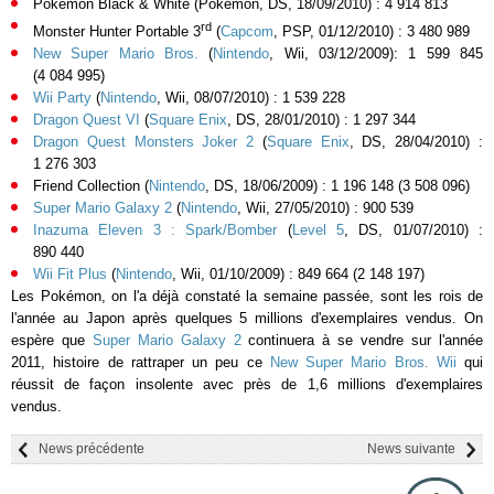
Pokémon Black & White (Pokémon, DS, 18/09/2010) : 4 914 813
rd
Monster Hunter Portable 3
(
Capcom
, PSP, 01/12/2010) : 3 480 989
New Super Mario Bros.
(
Nintendo
, Wii, 03/12/2009): 1 599 845
(4 084 995)
Wii Party
(
Nintendo
, Wii, 08/07/2010) : 1 539 228
Dragon Quest VI
(
Square Enix
, DS, 28/01/2010) : 1 297 344
Dragon Quest Monsters Joker 2
(
Square Enix
, DS, 28/04/2010) :
1 276 303
Friend Collection (
Nintendo
, DS, 18/06/2009) : 1 196 148 (3 508 096)
Super Mario Galaxy 2
(
Nintendo
, Wii, 27/05/2010) : 900 539
Inazuma Eleven 3 : Spark/Bomber
(
Level 5
, DS, 01/07/2010) :
890 440
Wii Fit Plus
(
Nintendo
, Wii, 01/10/2009) : 849 664 (2 148 197)
Les Pokémon, on l'a déjà constaté la semaine passée, sont les rois de
l'année au Japon après quelques 5 millions d'exemplaires vendus. On
espère que
Super Mario Galaxy 2
continuera à se vendre sur l'année
2011, histoire de rattraper un peu ce
New Super Mario Bros. Wii
qui
réussit de façon insolente avec près de 1,6 millions d'exemplaires
vendus.
News précédente
News suivante