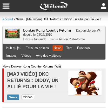
Accueil
› News
› [Maj vidéo] DKC Returns : Diddy, un allié pour la vie !
Donkey Kong Country Returns
Disponible sur
Wii
depuis le 03/12/2010
Editeur
Nintendo
Genre
Action
Plate-forme
Hub du jeu
Tous les articles
News
Test
Previews
Images
Vidéos
Avis des visiteurs
News Donkey Kong Country Returns (Wii)
[MAJ VIDÉO] DKC
RETURNS : DIDDY, UN
ALLIÉ POUR LA VIE !
News
Vidéos