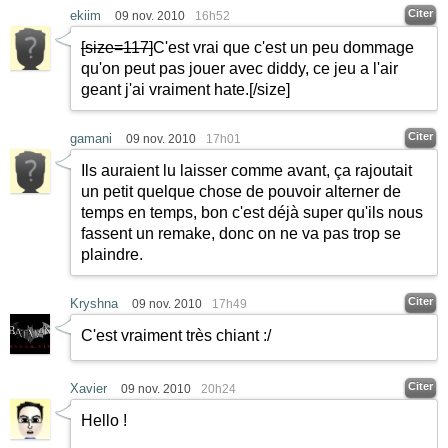
Citer
ekiim
09 nov. 2010
16h52
[size=117]
C'est vrai que c'est un peu dommage
qu'on peut pas jouer avec diddy, ce jeu a l'air
geant j'ai vraiment hate.
[/size]
Citer
gamani
09 nov. 2010
17h01
Ils auraient lu laisser comme avant, ça rajoutait
un petit quelque chose de pouvoir alterner de
temps en temps, bon c'est déjà super qu'ils nous
fassent un remake, donc on ne va pas trop se
plaindre.
Citer
Kryshna
09 nov. 2010
17h49
C'est vraiment très chiant :/
Citer
Xavier
09 nov. 2010
20h24
Hello !