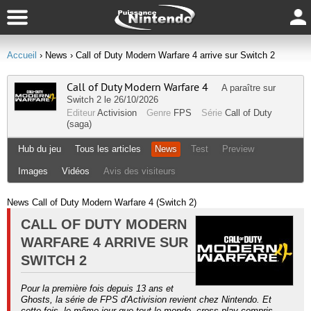
Accueil
› News
› Call of Duty Modern Warfare 4 arrive sur Switch 2
Call of Duty Modern Warfare 4
A paraître sur
Switch 2
le 26/10/2026
Editeur
Activision
Genre
FPS
Série
Call of Duty
(saga)
Hub du jeu
Tous les articles
News
Test
Preview
Images
Vidéos
Avis des visiteurs
News Call of Duty Modern Warfare 4 (Switch 2)
CALL OF DUTY MODERN
WARFARE 4 ARRIVE SUR
SWITCH 2
Pour la première fois depuis 13 ans et
Ghosts, la série de FPS d'Activision revient chez Nintendo. Et
cette fois, le même jour que tout le monde, cross-play compris.