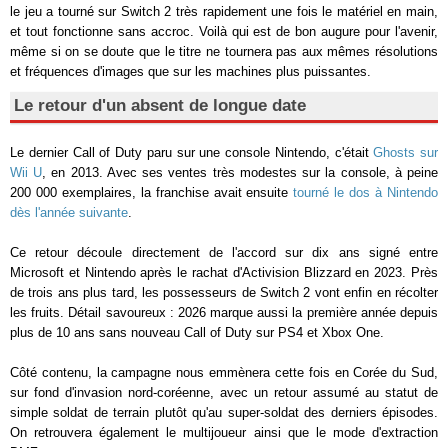
le jeu a tourné sur Switch 2 très rapidement une fois le matériel en main,
et tout fonctionne sans accroc. Voilà qui est de bon augure pour l'avenir,
même si on se doute que le titre ne tournera pas aux mêmes résolutions
et fréquences d'images que sur les machines plus puissantes.
Le retour d'un absent de longue date
Le dernier Call of Duty paru sur une console Nintendo, c'était
Ghosts sur
Wii U
, en 2013. Avec ses ventes très modestes sur la console, à peine
200 000 exemplaires, la franchise avait ensuite
tourné le dos à Nintendo
dès l'année suivante
.
Ce retour découle directement de l'accord sur dix ans signé entre
Microsoft et Nintendo après le rachat d'Activision Blizzard en 2023. Près
de trois ans plus tard, les possesseurs de Switch 2 vont enfin en récolter
les fruits. Détail savoureux : 2026 marque aussi la première année depuis
plus de 10 ans sans nouveau Call of Duty sur PS4 et Xbox One.
Côté contenu, la campagne nous emmènera cette fois en Corée du Sud,
sur fond d'invasion nord-coréenne, avec un retour assumé au statut de
simple soldat de terrain plutôt qu'au super-soldat des derniers épisodes.
On retrouvera également le multijoueur ainsi que le mode d'extraction