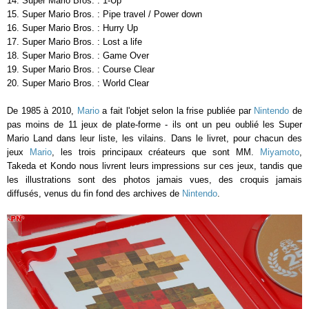
14. Super Mario Bros. : 1-Up
15. Super Mario Bros. : Pipe travel / Power down
16. Super Mario Bros. : Hurry Up
17. Super Mario Bros. : Lost a life
18. Super Mario Bros. : Game Over
19. Super Mario Bros. : Course Clear
20. Super Mario Bros. : World Clear
De 1985 à 2010,
Mario
a fait l'objet selon la frise publiée par
Nintendo
de
pas moins de 11 jeux de plate-forme - ils ont un peu oublié les Super
Mario Land dans leur liste, les vilains. Dans le livret, pour chacun des
jeux
Mario
, les trois principaux créateurs que sont MM.
Miyamoto
,
Takeda et Kondo nous livrent leurs impressions sur ces jeux, tandis que
les illustrations sont des photos jamais vues, des croquis jamais
diffusés, venus du fin fond des archives de
Nintendo
.