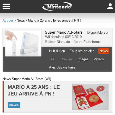
Accueil
› News
› Mario a 25 ans : le jeu arrive à PN !
Super Mario All-Stars
Disponible sur
Wii
depuis le 03/12/2010
Editeur
Nintendo
Genre
Plate-forme
Hub du jeu
Tous les articles
News
Test
Preview
Images
Vidéos
Avis des visiteurs
News Super Mario All-Stars (Wii)
MARIO A 25 ANS : LE
JEU ARRIVE À PN !
News