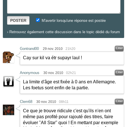
POSTER
M'avertir lorsqu'une réponse est postée
›
Retrouvez également cette discussion dans le topic dédié du forum
Citer
Gontrand00
29 nov. 2010
21h20
Cay sur kil va étr supayr laul !
Citer
Anonymous
30 nov. 2010
02h21
La limite d'âge est fixée à 0 ans en Allemagne.
Les foetus sont enfin de la partie.
Citer
Clem68
30 nov. 2010
08h11
Ce que je trouve ridicule c'est qu'ils n'en ont
même pas profité pour rajouté des titres, faire
évoluer "All Star" quoi ! En mettant par exemple