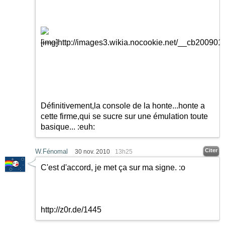
[img]
http://images3.wikia.nocookie.net/__cb20090
Définitivement,la console de la honte...honte a
cette firme,qui se sucre sur une émulation toute
basique...
:euh:
Citer
W.Fénomal
30 nov. 2010
13h25
C'est d'accord, je met ça sur ma signe. :o
http://z0r.de/1445