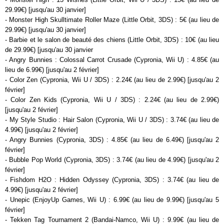
29.99€) [jusqu'au 30 janvier]
- Monster High Skulltimate Roller Maze (Little Orbit, 3DS) : 5€ (au lieu de
29.99€) [jusqu'au 30 janvier]
- Barbie et le salon de beauté des chiens (Little Orbit, 3DS) : 10€ (au lieu
de 29.99€) [jusqu'au 30 janvier
- Angry Bunnies : Colossal Carrot Crusade (Cypronia, Wii U) : 4.85€ (au
lieu de 6.99€) [jusqu'au 2 février]
- Color Zen (Cypronia, Wii U / 3DS) : 2.24€ (au lieu de 2.99€) [jusqu'au 2
février]
- Color Zen Kids (Cypronia, Wii U / 3DS) : 2.24€ (au lieu de 2.99€)
[jusqu'au 2 février]
- My Style Studio : Hair Salon (Cypronia, Wii U / 3DS) : 3.74€ (au lieu de
4.99€) [jusqu'au 2 février]
- Angry Bunnies (Cypronia, 3DS) : 4.85€ (au lieu de 6.49€) [jusqu'au 2
février]
- Bubble Pop World (Cypronia, 3DS) : 3.74€ (au lieu de 4.99€) [jusqu'au 2
février]
- Fishdom H2O : Hidden Odyssey (Cypronia, 3DS) : 3.74€ (au lieu de
4.99€) [jusqu'au 2 février]
- Unepic (EnjoyUp Games, Wii U) : 6.99€ (au lieu de 9.99€) [jusqu'au 5
février]
- Tekken Tag Tournament 2 (Bandai-Namco, Wii U) : 9.99€ (au lieu de