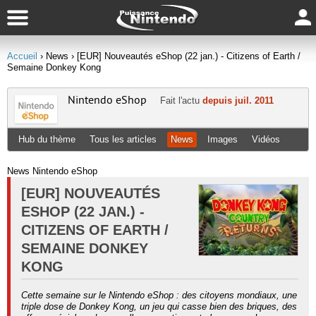
Accueil
› News
› [EUR] Nouveautés eShop (22 jan.) - Citizens of Earth /
Semaine Donkey Kong
Nintendo eShop
Fait l'actu
depuis juil. 2011
Hub du thème
Tous les articles
News
Images
Vidéos
News Nintendo eShop
[EUR] NOUVEAUTÉS
ESHOP (22 JAN.) -
CITIZENS OF EARTH /
SEMAINE DONKEY
KONG
Cette semaine sur le Nintendo eShop : des citoyens mondiaux, une
triple dose de Donkey Kong, un jeu qui casse bien des briques, des