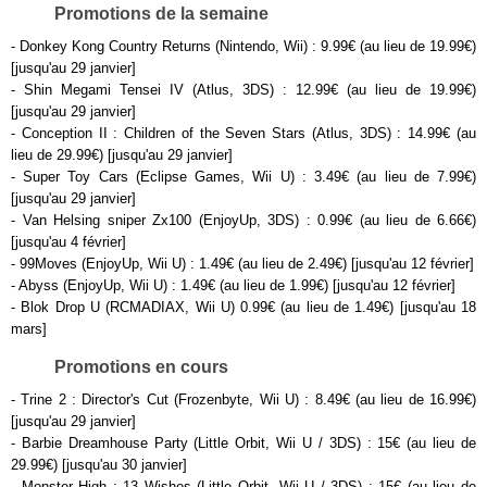
Promotions de la semaine
- Donkey Kong Country Returns (Nintendo, Wii) : 9.99€ (au lieu de 19.99€)
[jusqu'au 29 janvier]
- Shin Megami Tensei IV (Atlus, 3DS) : 12.99€ (au lieu de 19.99€)
[jusqu'au 29 janvier]
- Conception II : Children of the Seven Stars (Atlus, 3DS) : 14.99€ (au
lieu de 29.99€) [jusqu'au 29 janvier]
- Super Toy Cars (Eclipse Games, Wii U) : 3.49€ (au lieu de 7.99€)
[jusqu'au 29 janvier]
- Van Helsing sniper Zx100 (EnjoyUp, 3DS) : 0.99€ (au lieu de 6.66€)
[jusqu'au 4 février]
- 99Moves (EnjoyUp, Wii U) : 1.49€ (au lieu de 2.49€) [jusqu'au 12 février]
- Abyss (EnjoyUp, Wii U) : 1.49€ (au lieu de 1.99€) [jusqu'au 12 février]
- Blok Drop U (RCMADIAX, Wii U) 0.99€ (au lieu de 1.49€) [jusqu'au 18
mars]
Promotions en cours
- Trine 2 : Director's Cut (Frozenbyte, Wii U) : 8.49€ (au lieu de 16.99€)
[jusqu'au 29 janvier]
- Barbie Dreamhouse Party (Little Orbit, Wii U / 3DS) : 15€ (au lieu de
29.99€) [jusqu'au 30 janvier]
- Monster High : 13 Wishes (Little Orbit, Wii U / 3DS) : 15€ (au lieu de