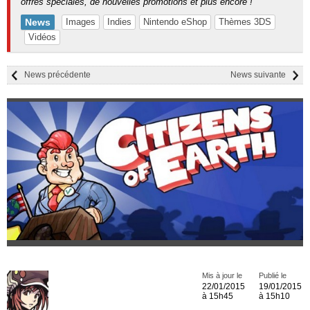
offres spéciales, de nouvelles promotions et plus encore !
News
Images
Indies
Nintendo eShop
Thèmes 3DS
Vidéos
News précédente
News suivante
Mis à jour le
Publié le
22/01/2015
19/01/2015
à 15h45
à 15h10