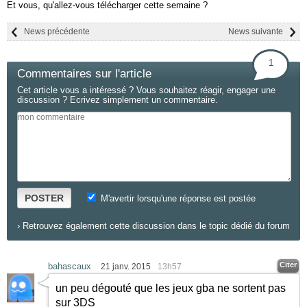
Et vous, qu'allez-vous télécharger cette semaine ?
News précédente
News suivante
1
Commentaires sur l'article
Cet article vous a intéressé ? Vous souhaitez réagir, engager une
discussion ? Ecrivez simplement un commentaire.
POSTER
M'avertir lorsqu'une réponse est postée
›
Retrouvez également cette discussion dans le topic dédié du forum
Citer
bahascaux
21 janv. 2015
13h57
un peu dégouté que les jeux gba ne sortent pas
sur 3DS