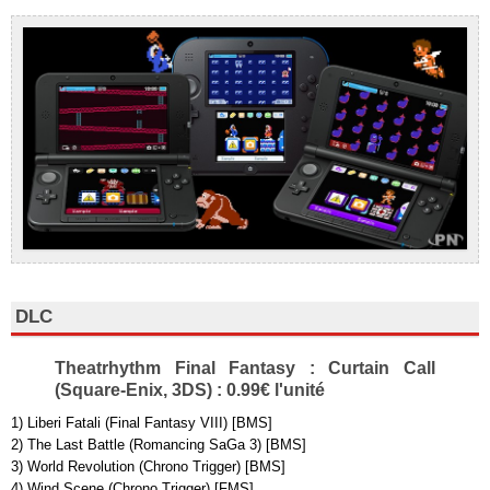
DLC
Theatrhythm Final Fantasy : Curtain Call
(Square-Enix, 3DS) : 0.99€ l'unité
1) Liberi Fatali (Final Fantasy VIII) [BMS]
2) The Last Battle (Romancing SaGa 3) [BMS]
3) World Revolution (Chrono Trigger) [BMS]
4) Wind Scene (Chrono Trigger) [FMS]