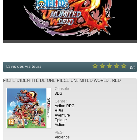
L'avis des visiteurs
/
5
0
FICHE D'IDENTITÉ DE ONE PIECE UNLIMITED WORLD : RED
Console :
3DS
Genre :
Action RPG
RPG
Aventure
Epique
Action
PEGI :
Violence