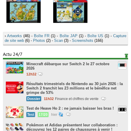
›
Artworks
(46) -
Boîte FR
(1) -
Boîte JAP
(1) -
Boîte US
(1) -
Capture
de site web
(6) -
Photos
(2) -
Scan
(3) -
Screenshots
(166)
Actu 24/7
Minecraft débarque sur Switch 2 le 27 octobre
2026
12h32
Résultats trimestriels de Nintendo au 30 juin 2026 : la
Switch 2 franchit les 23 millions et le bénéfice net
grimpe de 53%
Dossier
11h32
Finance et chiffres de vente
Test de Heave Ho 2 : ne jamais baisser les bras !
Test
17/20
hier
Pokémon et Adidas présentent leur collaboration :
découvrez les 12 paires de chaussures à venir !