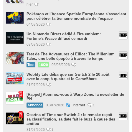
hier
Pokémon et l'Agence Spatiale Européenne s’associent
pour célébrer la Semaine mondiale de l’espace
04/08/2026
Un Nintendo Direct dédié à Fire emblem:
Fortune's Weave diffusé ce mardi
03/08/2026
Test de The Adventures of Elliot : The Millenium
Tales, une belle épopée à travers le temps
Test
16/20
03/08/2026
Wobbly Life débarque sur Switch 2 le 20 août
avec la coop à quatre et le GameShare
31/07/2026
[Rappel] Abonnez-vous à Warp Zone, la newsletter de
PN
Annonce
31/07/2026
Internet
1
Ocarina of Time sur Switch 2 : le remake reçoit
sa classification, sa date fait le buzz à cause des
amiibo
31/07/2026
1