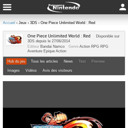
Accueil
› Jeux
› 3DS
› One Piece Unlimited World : Red
One Piece Unlimited World : Red
Disponible sur
3DS
depuis le 27/06/2014
Editeur
Bandai Namco
Genre
Action RPG
RPG
Aventure
Epique
Action
Hub du jeu
Tous les articles
News
Test
Preview
Images
Vidéos
Avis des visiteurs