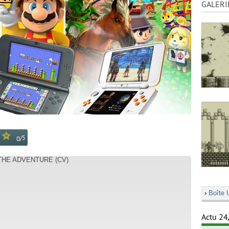
GALERI
/
5
0
 THE ADVENTURE (CV)
›
Boîte 
Actu 24