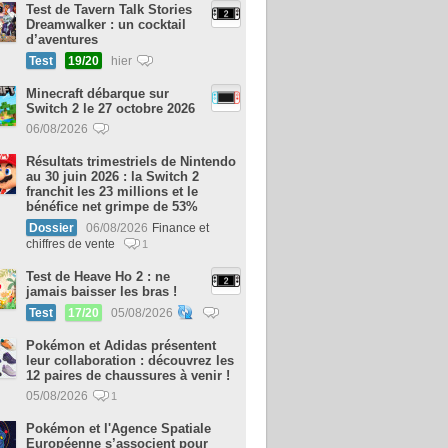
Test de Tavern Talk Stories
Dreamwalker : un cocktail
d’aventures
Test
19/20
hier
Minecraft débarque sur
Switch 2 le 27 octobre 2026
06/08/2026
Résultats trimestriels de Nintendo
au 30 juin 2026 : la Switch 2
franchit les 23 millions et le
bénéfice net grimpe de 53%
Dossier
06/08/2026
Finance et
chiffres de vente
1
Test de Heave Ho 2 : ne
jamais baisser les bras !
Test
17/20
05/08/2026
Pokémon et Adidas présentent
leur collaboration : découvrez les
12 paires de chaussures à venir !
05/08/2026
1
Pokémon et l'Agence Spatiale
Européenne s’associent pour