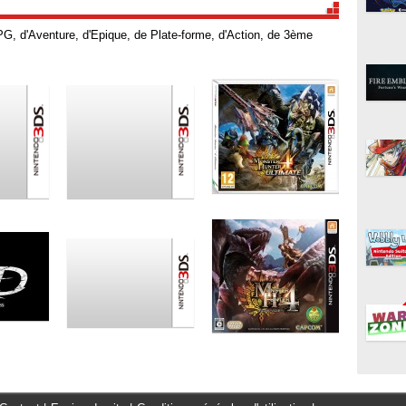
G, d'Aventure, d'Epique, de Plate-forme, d'Action, de 3ème