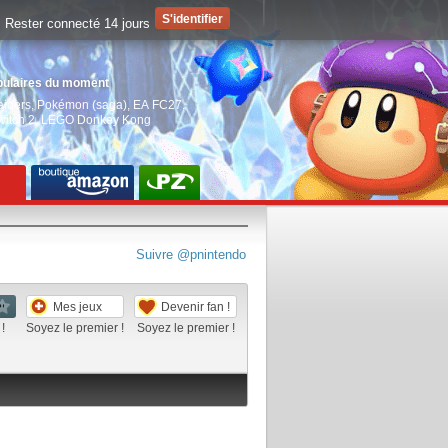
Rester connecté 14 jours
pulaires du moment
aiders
,
Pokémon (saga)
,
EA FC27
,
witch 2
,
LEGO Donkey Kong
Suivre @pnintendo
Mes jeux
Devenir fan !
!
Soyez le premier !
Soyez le premier !