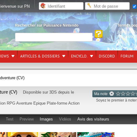
ienvenue sur PN
Rechercher sur Puissance Nintendo
Termes po
Splatoon R
Nintendo S
VIEWS
ARTICLES & DOSSIERS
ENCYCLO.
DISCORD
FORUM
Adventure (CV)
ture (CV)
Disponible sur
3DS
depuis le
Ma note
Soyez le premier à noter 
tion RPG
Aventure
Epique
Plate-forme
Action
Test
Preview
Images
Vidéos
Avis des visiteurs