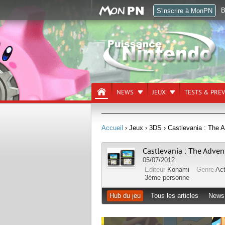
B
S'inscrire à MonPN
NEWS
JEUX
TESTS & PRE
Accueil
› Jeux
› 3DS
› Castlevania : The 
Castlevania : The Adven
05/07/2012
Editeur
Konami
Genre
Ac
3ème personne
Hub du jeu
Tous les articles
News