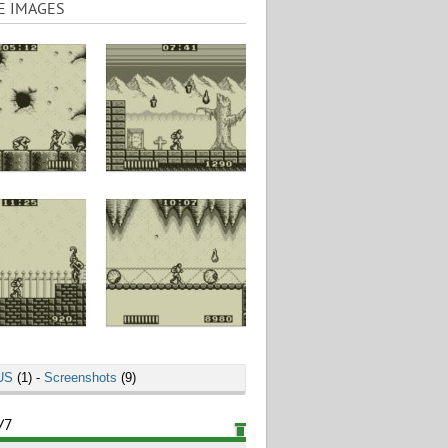
E IMAGES
US
(1) -
Screenshots
(9)
/7