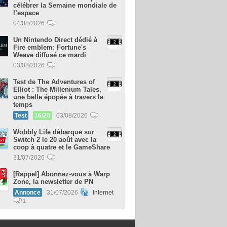
célébrer la Semaine mondiale de
l’espace
04/08/2026
Un Nintendo Direct dédié à
Fire emblem: Fortune's
Weave diffusé ce mardi
03/08/2026
Test de The Adventures of
Elliot : The Millenium Tales,
une belle épopée à travers le
temps
Test
16/20
03/08/2026
Wobbly Life débarque sur
Switch 2 le 20 août avec la
coop à quatre et le GameShare
31/07/2026
[Rappel] Abonnez-vous à Warp
Zone, la newsletter de PN
Annonce
31/07/2026
Internet
1