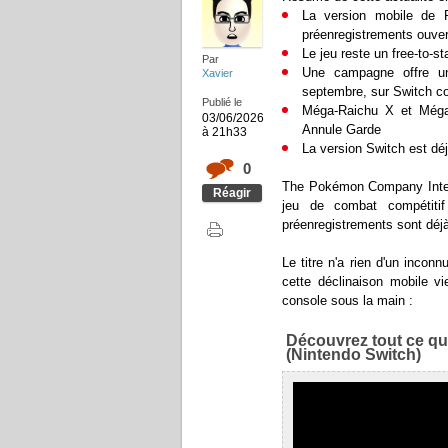
La version mobile de 
préenregistrements ouver
Le jeu reste un free-to-s
Par
Une campagne offre u
Xavier
septembre, sur Switch c
Publié le
Méga-Raichu X et Méga-
03/06/2026
Annule Garde
à 21h33
La version Switch est déjà
0
The Pokémon Company Inter
Réagir
jeu de combat compétiti
préenregistrements sont déj
Le titre n'a rien d'un inconn
cette déclinaison mobile vi
console sous la main :
Découvrez tout ce qu
(Nintendo Switch)