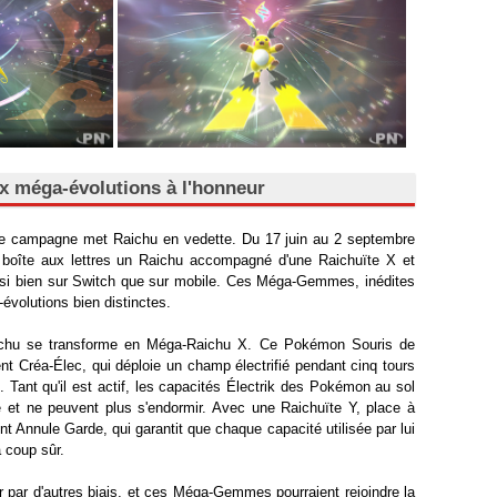
x méga-évolutions à l'honneur
ne campagne met Raichu en vedette. Du 17 juin au 2 septembre
boîte aux lettres un Raichu accompagné d'une Raichuïte X et
ssi bien sur Switch que sur mobile. Ces Méga-Gemmes, inédites
évolutions bien distinctes.
ichu se transforme en Méga-Raichu X. Ce Pokémon Souris de
ent Créa-Élec, qui déploie un champ électrifié pendant cinq tours
n. Tant qu'il est actif, les capacités Électrik des Pokémon au sol
et ne peuvent plus s'endormir. Avec une Raichuïte Y, place à
t Annule Garde, qui garantit que chaque capacité utilisée par lui
à coup sûr.
r par d'autres biais, et ces Méga-Gemmes pourraient rejoindre la