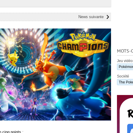
News suivante
MOTS-C
Jeu vidéo
Pokémo
Société
The Po
 cinq points :