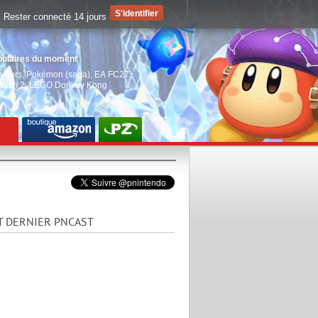
Rester connecté 14 jours
pulaires du moment
aiders
,
Pokémon (saga)
,
EA FC27
,
witch 2
,
LEGO Donkey Kong
T DERNIER PNCAST