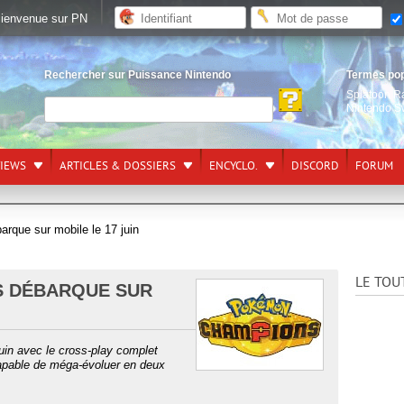
ienvenue sur PN
Rechercher sur Puissance Nintendo
Termes po
Splatoon R
Nintendo S
VIEWS
ARTICLES & DOSSIERS
ENCYCLO.
DISCORD
FORUM
que sur mobile le 17 juin
LE TOU
 DÉBARQUE SUR
juin avec le cross-play complet
capable de méga-évoluer en deux