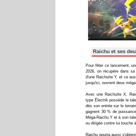
Raichu et ses deu
Pour fêter ce lancement, u
2026, on récupère dans sa 
d'une Raichuïte Y, et ce au
jusqu'ici, ouvrent deux méga-
Avec une Raichuïte X, Ra
type Électrik possède le tal
dès son entrée sur le terrai
gagnent 30 % de puissance 
Méga-Raichu Y et à son talen
ou dirigée contre lui touche 
Raichu pourra aussi s'obteni