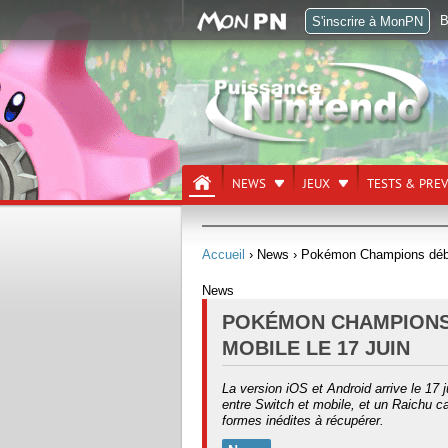
B
S'inscrire à MonPN
NEWS
JEUX
TESTS & PRE
Accueil
› News
› Pokémon Champions débar
News
POKÉMON CHAMPIONS
MOBILE LE 17 JUIN
La version iOS et Android arrive le 17 
entre Switch et mobile, et un Raichu 
formes inédites à récupérer.