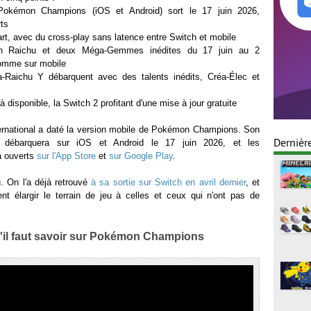
Pokémon Champions (iOS et Android) sort le 17 juin 2026,
ts
tart, avec du cross-play sans latence entre Switch et mobile
n Raichu et deux Méga-Gemmes inédites du 17 juin au 2
omme sur mobile
Raichu Y débarquent avec des talents inédits, Créa-Élec et
 disponible, la Switch 2 profitant d'une mise à jour gratuite
national a daté la version mobile de Pokémon Champions. Son
Dernièr
f débarquera sur iOS et Android le 17 juin 2026, et les
à ouverts
sur l'App Store
et
sur Google Play
.
u. On l'a déjà retrouvé
à sa sortie sur Switch en avril dernier
, et
ent élargir le terrain de jeu à celles et ceux qui n'ont pas de
'il faut savoir sur Pokémon Champions