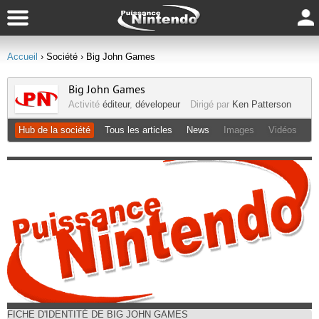
Accueil
› Société
› Big John Games
Big John Games
Activité
éditeur
,
dévelopeur
Dirigé par
Ken Patterson
Hub de la société
Tous les articles
News
Images
Vidéos
FICHE D'IDENTITÉ DE BIG JOHN GAMES