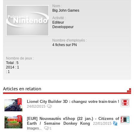
Nom :
Big John Games
Activité :
Editeur
Developpeur
Nombre d'employés :
4 fiches sur PN
Nombre de jeux :
Total : 5
2014 : 1
: 1
Articles en relation
Lionel City Builder 3D : changez votre train-train !
24/02/2015
[EUR] Nouveautés eShop (22 jan.) - Citizens of
Earth / Semaine Donkey Kong
22/01/2015
Images...
1