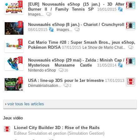
[EUR] Nouveautés eShop (15 jan.) - 3D After
Burner II / Family Tennis SP
16/01/2015
Images...
Nouveautés eShop (8 jan.) - Chariot / Crunchyroll
08/01/2015
Images...
Cat Mario Time #28 : Super Smash Bros., jeux eShop,
Pokémon RO/SA
07/01/2015
Le Show de Mario Chat...
Nouveautés eShop (29 mai) - Zelda : Minish Cap /
Mysterious Murasame Castle
31/05/2014
Nintendo eShop
26
USA : line-up 3DS pour le 1er trimestre
17/01/2013
Dématérialisation...
2
›
voir tous les articles
Jeux vidéo
Lionel City Builder 3D : Rise of the Rails
Editeur Simulation et gestion (Simulation Gestion)