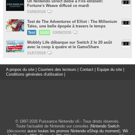
Un Nintendo Direct dédié à Fire emblem:
Fortune's Weave diffusé ce mardi
03/08/2026
Test de The Adventures of Elliot : The Millenium
Tales, une belle épopée à travers le temps
Test
16/20
03/08/2026
Wobbly Life débarque sur Switch 2 le 20 août
avec la coop à quatre et le GameShare
31/07/2026
A propos du site
|
Courriers des lecteurs
|
Contact
|
Equipe du site
|
Conditions générales d'utilisation
|
© 1997-2026 Puissance Nintendo v6 - Tous droits réservés.
Toute l'actualité de Nintendo sur consoles (
Nintendo Switch
(découvrez
aussi toutes les promos Nintendo eShop du moment
),
Wii