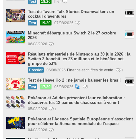
Test
18/20
hier
Test de Tavern Talk Stories Dreamwalker : un
cocktail d’aventures
Test
19/20
07/08/2026
Minecraft débarque sur Switch 2 le 27 octobre
2026
06/08/2026
Résultats trimestriels de Nintendo au 30 juin 2026 : la
Switch 2 franchit les 23 millions et le bénéfice net
grimpe de 53%
Dossier
06/08/2026
Finance et chiffres de vente
1
Test de Heave Ho 2 : ne jamais baisser les bras !
Test
17/20
05/08/2026
Pokémon et Adidas présentent leur collaboration :
découvrez les 12 paires de chaussures à venir !
05/08/2026
1
Pokémon et l'Agence Spatiale Européenne s’associent
pour célébrer la Semaine mondiale de l’espace
04/08/2026