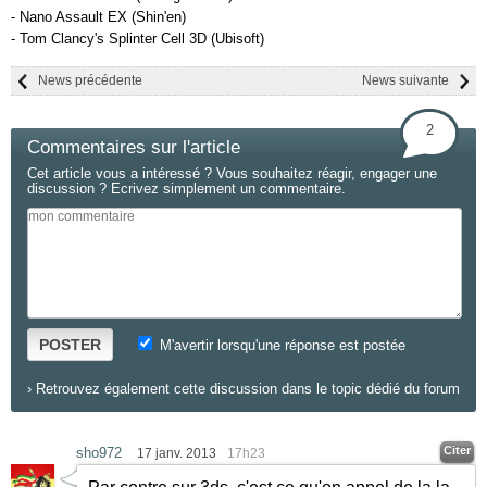
- Nano Assault EX (Shin'en)
- Tom Clancy's Splinter Cell 3D (Ubisoft)
News précédente
News suivante
2
Commentaires sur l'article
Cet article vous a intéressé ? Vous souhaitez réagir, engager une
discussion ? Ecrivez simplement un commentaire.
POSTER
M'avertir lorsqu'une réponse est postée
›
Retrouvez également cette discussion dans le topic dédié du forum
Citer
sho972
17 janv. 2013
17h23