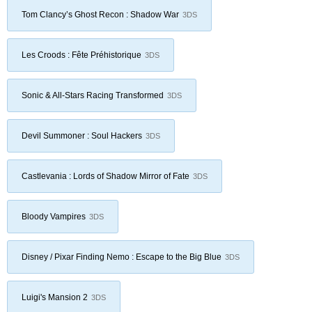
Tom Clancy’s Ghost Recon : Shadow War
3DS
Les Croods : Fête Préhistorique
3DS
Sonic & All-Stars Racing Transformed
3DS
Devil Summoner : Soul Hackers
3DS
Castlevania : Lords of Shadow Mirror of Fate
3DS
Bloody Vampires
3DS
Disney / Pixar Finding Nemo : Escape to the Big Blue
3DS
Luigi's Mansion 2
3DS