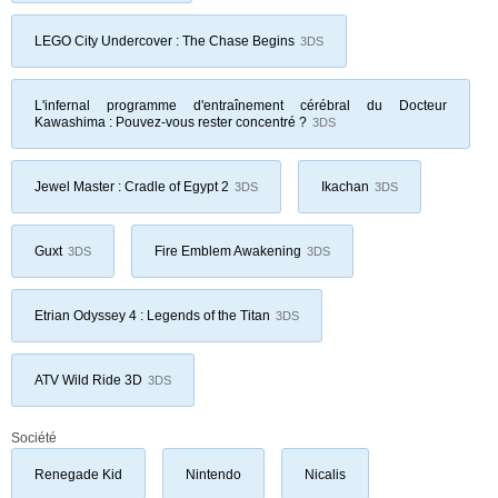
LEGO City Undercover : The Chase Begins
3DS
L'infernal programme d'entraînement cérébral du Docteur
Kawashima : Pouvez-vous rester concentré ?
3DS
Jewel Master : Cradle of Egypt 2
Ikachan
3DS
3DS
Guxt
Fire Emblem Awakening
3DS
3DS
Etrian Odyssey 4 : Legends of the Titan
3DS
ATV Wild Ride 3D
3DS
Société
Renegade Kid
Nintendo
Nicalis