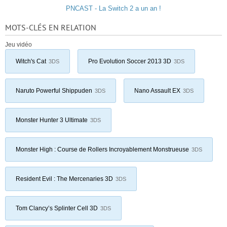
PNCAST - La Switch 2 a un an !
MOTS-CLÉS EN RELATION
Jeu vidéo
Witch's Cat
Pro Evolution Soccer 2013 3D
3DS
3DS
Naruto Powerful Shippuden
Nano Assault EX
3DS
3DS
Monster Hunter 3 Ultimate
3DS
Monster High : Course de Rollers Incroyablement Monstrueuse
3DS
Resident Evil : The Mercenaries 3D
3DS
Tom Clancy’s Splinter Cell 3D
3DS