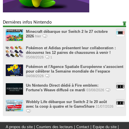
Dernières infos Nintendo
Minecraft débarque sur Switch 2 le 27 octobre
2026
hier
Pokémon et Adidas présentent leur collaboration :
découvrez les 12 paires de chaussures à venir !
05/08/2026
1
Pokémon et l'Agence Spatiale Européenne s’associent
pour célébrer la Semaine mondiale de l’espace
04/08/2026
Un Nintendo Direct dédié à Fire emblem:
Fortune's Weave diffusé ce mardi
03/08/2026
Wobbly Life débarque sur Switch 2 le 20 août
avec la coop à quatre et le GameShare
31/07/2026
A propos du site
|
Courriers des lecteurs
|
Contact
|
Equipe du site
|