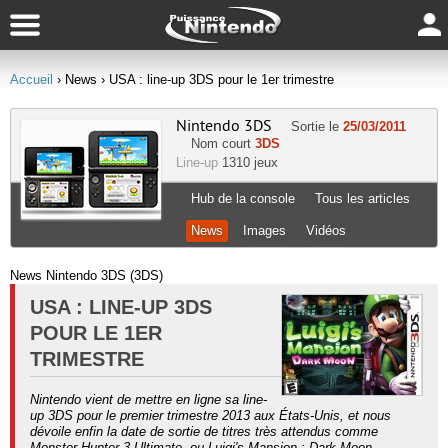
Accueil
› News
› USA : line-up 3DS pour le 1er trimestre
Nintendo 3DS
Sortie le
25/03/2011
Nom court
3DS
Line-up
1310 jeux
Hub de la console
Tous les articles
News
Images
Vidéos
News Nintendo 3DS (3DS)
USA : LINE-UP 3DS
POUR LE 1ER
TRIMESTRE
Nintendo vient de mettre en ligne sa line-
up 3DS pour le premier trimestre 2013 aux États-Unis, et nous
dévoile enfin la date de sortie de titres très attendus comme
Monster Hunter 3 Ultimate, ou Luigi's Mansion : Dark Moon.