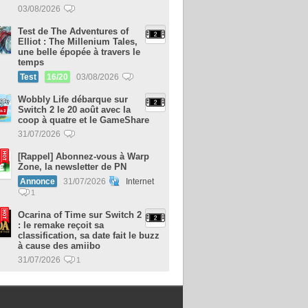
03/08/2026
Test de The Adventures of
Elliot : The Millenium Tales,
une belle épopée à travers le
temps
Test
16/20
03/08/2026
Wobbly Life débarque sur
Switch 2 le 20 août avec la
coop à quatre et le GameShare
31/07/2026
[Rappel] Abonnez-vous à Warp
Zone, la newsletter de PN
Annonce
31/07/2026
Internet
1
Ocarina of Time sur Switch 2
: le remake reçoit sa
classification, sa date fait le buzz
à cause des amiibo
31/07/2026
1