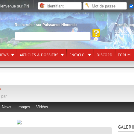
ienvenue sur PN
Rechercher sur Puissance Nintendo
Termes po
Splatoon R
EA FC27
,
L
VIEWS
ARTICLES & DOSSIERS
ENCYCLO.
DISCORD
FORUM
7
 par
News
Images
Vidéos
GALERI