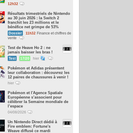
12h32
Résultats trimestriels de Nintendo
au 30 juin 2026 : la Switch 2
franchit les 23 millions et le
bénéfice net grimpe de 53%
Dossier
11h32
Finance et chiffres de
vente
Test de Heave Ho 2 : ne
jamais baisser les bras !
Test
17/20
hier
Pokémon et Adidas présentent
leur collaboration : découvrez les
12 paires de chaussures à venir !
hier
Pokémon et l'Agence Spatiale
Européenne s’associent pour
célébrer la Semaine mondiale de
l’espace
04/08/2026
Un Nintendo Direct dédié à
Fire emblem: Fortune's
Weave diffusé ce mardi