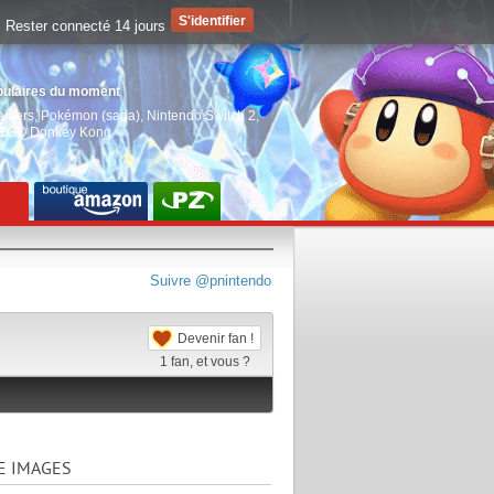
Rester connecté 14 jours
pulaires du moment
aiders
,
Pokémon (saga)
,
Nintendo Switch 2
,
EGO Donkey Kong
Suivre @pnintendo
Devenir fan !
1
fan, et vous ?
E IMAGES