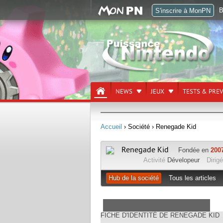
B
S'inscrire à MonPN
NEWS
JEUX
TESTS & PRE
Accueil
› Société
› Renegade Kid
Renegade Kid
Fondée en
200
Activité
Dévelopeur
Dirigé
Hub de la société
Tous les articles
FICHE D'IDENTITÉ DE RENEGADE KID