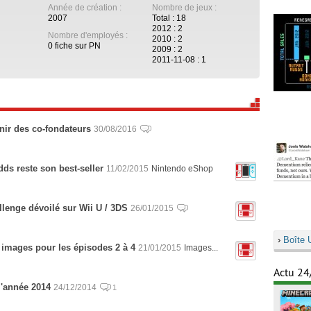
Année de création :
Nombre de jeux :
2007
Total : 18
2012 : 2
Nombre d'employés :
2010 : 2
0 fiche sur PN
2009 : 2
2011-11-08 : 1
enir des co-fondateurs
30/08/2016
ds reste son best-seller
11/02/2015
Nintendo eShop
lenge dévoilé sur Wii U / 3DS
26/01/2015
›
Boîte 
 images pour les épisodes 2 à 4
21/01/2015
Images...
Actu 24
l'année 2014
24/12/2014
1