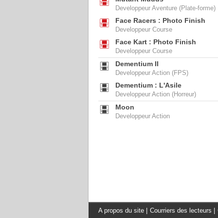
Developpeur Aventure (Plate-forme)
Face Racers : Photo Finish
Developpeur Course
Face Kart : Photo Finish
Developpeur Course
Dementium II
Developpeur Action (FPS)
Dementium : L'Asile
Developpeur Action (Horreur)
Moon
Developpeur Action
A propos du site
|
Courriers des lecteurs
|