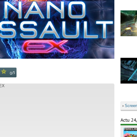
/
5
0
 EX
›
Screen
Actu 24