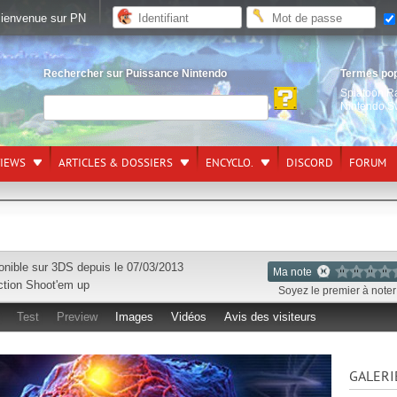
ienvenue sur PN
Rechercher sur Puissance Nintendo
Termes po
Splatoon R
Nintendo S
VIEWS
ARTICLES & DOSSIERS
ENCYCLO.
DISCORD
FORUM
onible sur
3DS
depuis le 07/03/2013
Ma note
ction
Shoot'em up
Soyez le premier à noter 
Test
Preview
Images
Vidéos
Avis des visiteurs
GALERI