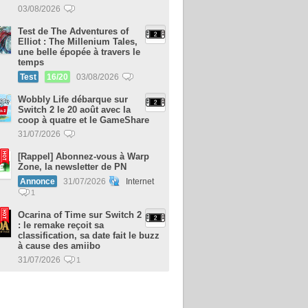
03/08/2026
Test de The Adventures of
Elliot : The Millenium Tales,
une belle épopée à travers le
temps
Test
16/20
03/08/2026
Wobbly Life débarque sur
Switch 2 le 20 août avec la
coop à quatre et le GameShare
31/07/2026
[Rappel] Abonnez-vous à Warp
Zone, la newsletter de PN
Annonce
31/07/2026
Internet
1
Ocarina of Time sur Switch 2
: le remake reçoit sa
classification, sa date fait le buzz
à cause des amiibo
31/07/2026
1