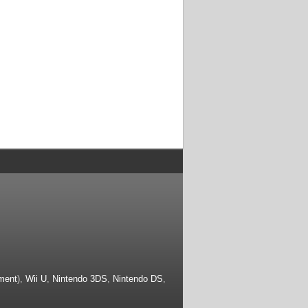
ment
),
Wii U
,
Nintendo 3DS
,
Nintendo DS
,