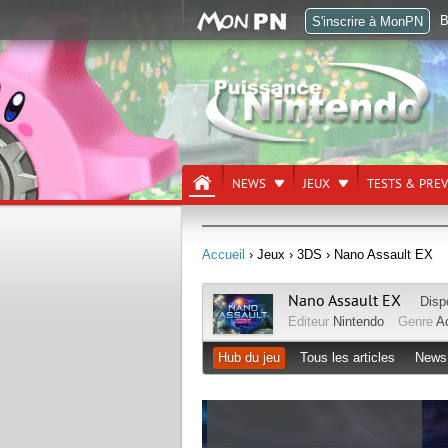
B
S'inscrire à MonPN
NEWS
JEUX
TESTS & PRE
Accueil
› Jeux
› 3DS
› Nano Assault EX
Nano Assault EX
Disp
Editeur
Nintendo
Genre
A
Hub du jeu
Tous les articles
News