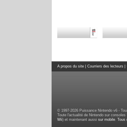
A propos du site
|
Courriers des lecteurs
|
© 1997-2026 Puissance Nintendo v6 - Tous
Toute l'actualité de Nintendo sur consoles 
Wii
) et maintenant aussi
sur mobile
.
Tous 