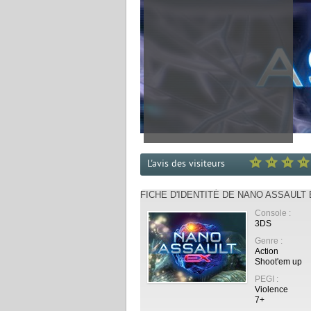
L'avis des visiteurs
FICHE D'IDENTITÉ DE NANO ASSAULT
Console :
3DS
Genre :
Action
Shoot'em up
PEGI :
Violence
7+