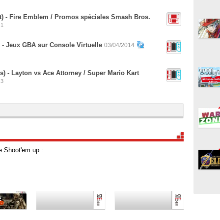
t) - Fire Emblem / Promos spéciales Smash Bros.
1
 - Jeux GBA sur Console Virtuelle
03/04/2014
) - Layton vs Ace Attorney / Super Mario Kart
3
e Shoot'em up :