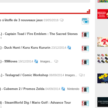
s'étoffe de 3 nouveaux jeux
03/05/2016
.) - Captain Toad / Fire Emblem : The Sacred Stones
4
) - Duck Hunt / Kuru Kuru Kururin
23/12/2014
.) - 99Moves
19/12/2014
Images...
.) - Teslagrad / Comic Workshop
08/09/2014
Images...
2
) - Cubemen 2 / Promos Zelda
04/09/2014
Nintendo
) - SteamWorld Dig / Mario Golf : Advance Tour
1