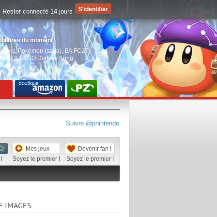
Rester connecté 14 jours
pulaires du moment
aiders
,
Pokémon (saga)
,
EA FC27
,
witch 2
,
LEGO Donkey Kong
Suivre @pnintendo
Mes jeux
Devenir fan !
!
Soyez le premier !
Soyez le premier !
E IMAGES