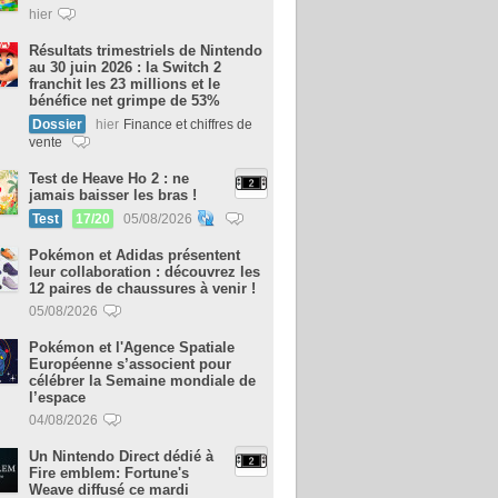
hier
Résultats trimestriels de Nintendo
au 30 juin 2026 : la Switch 2
franchit les 23 millions et le
bénéfice net grimpe de 53%
Dossier
hier
Finance et chiffres de
vente
Test de Heave Ho 2 : ne
jamais baisser les bras !
Test
17/20
05/08/2026
Pokémon et Adidas présentent
leur collaboration : découvrez les
12 paires de chaussures à venir !
05/08/2026
Pokémon et l'Agence Spatiale
Européenne s’associent pour
célébrer la Semaine mondiale de
l’espace
04/08/2026
Un Nintendo Direct dédié à
Fire emblem: Fortune's
Weave diffusé ce mardi