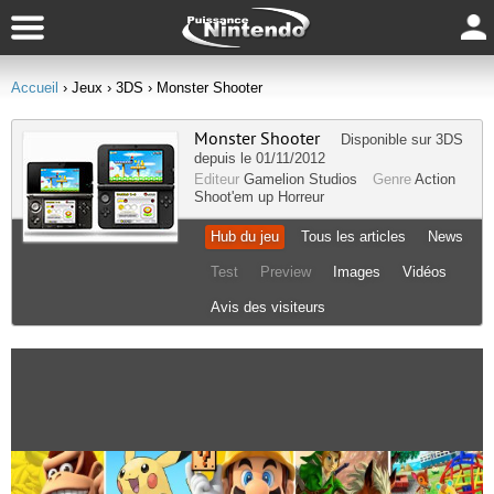
Accueil
› Jeux
› 3DS
› Monster Shooter
Monster Shooter
Disponible sur
3DS
depuis le 01/11/2012
Editeur
Gamelion Studios
Genre
Action
Shoot'em up
Horreur
Hub du jeu
Tous les articles
News
Test
Preview
Images
Vidéos
Avis des visiteurs