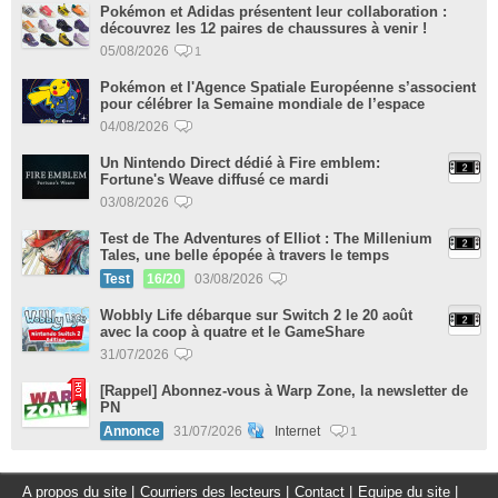
Pokémon et Adidas présentent leur collaboration :
découvrez les 12 paires de chaussures à venir !
05/08/2026
1
Pokémon et l'Agence Spatiale Européenne s’associent
pour célébrer la Semaine mondiale de l’espace
04/08/2026
Un Nintendo Direct dédié à Fire emblem:
Fortune's Weave diffusé ce mardi
03/08/2026
Test de The Adventures of Elliot : The Millenium
Tales, une belle épopée à travers le temps
Test
16/20
03/08/2026
Wobbly Life débarque sur Switch 2 le 20 août
avec la coop à quatre et le GameShare
31/07/2026
[Rappel] Abonnez-vous à Warp Zone, la newsletter de
PN
Annonce
31/07/2026
Internet
1
A propos du site
|
Courriers des lecteurs
|
Contact
|
Equipe du site
|