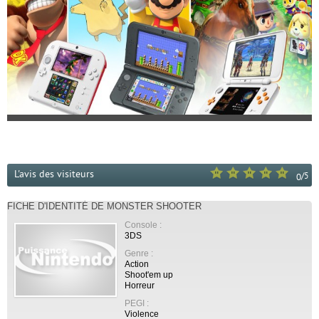
L'avis des visiteurs
/
5
0
FICHE D'IDENTITÉ DE MONSTER SHOOTER
Console :
3DS
Genre :
Action
Shoot'em up
Horreur
PEGI :
Violence