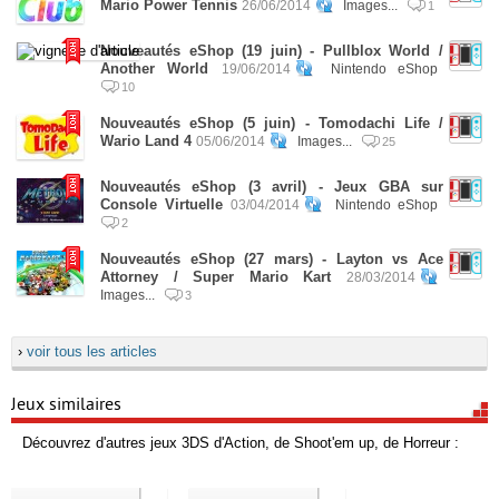
Mario Power Tennis
26/06/2014
Images...
1
Nouveautés eShop (19 juin) - Pullblox World /
Another World
19/06/2014
Nintendo eShop
10
Nouveautés eShop (5 juin) - Tomodachi Life /
Wario Land 4
05/06/2014
Images...
25
Nouveautés eShop (3 avril) - Jeux GBA sur
Console Virtuelle
03/04/2014
Nintendo eShop
2
Nouveautés eShop (27 mars) - Layton vs Ace
Attorney / Super Mario Kart
28/03/2014
Images...
3
›
voir tous les articles
Jeux similaires
Découvrez d'autres jeux 3DS d'Action, de Shoot'em up, de Horreur :