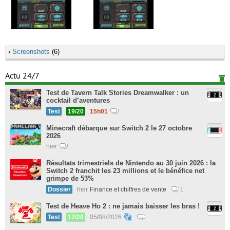
›
Screenshots
(6)
Actu 24/7
Test de Tavern Talk Stories Dreamwalker : un
cocktail d’aventures
Test
19/20
15h01
Minecraft débarque sur Switch 2 le 27 octobre
2026
hier
Résultats trimestriels de Nintendo au 30 juin 2026 : la
Switch 2 franchit les 23 millions et le bénéfice net
grimpe de 53%
Dossier
hier
Finance et chiffres de vente
1
Test de Heave Ho 2 : ne jamais baisser les bras !
Test
17/20
05/08/2026