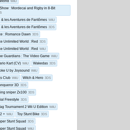
 World
WiiU
Show : Mordecai and Rigby in 8-Bit
S
& les Aventures de Fantômes
WiiU
& les Aventures de Fantômes
3DS
ce : Romance Dawn
3DS
e Unlimited World : Red
3DS
e Unlimited World : Red
WiiU
the Guardians : The Video Game
WiiU
rio Kart (CV)
Wakedas
WiiU
3DS
oke U by Joysound
WiiU
ts Club
Witch & Hero
WiiU
3DS
onqueror 3D
3DS
ing sniper Zx100
3DS
ial Freestyle
3DS
ag Tournament 2 Wii U Edition
WiiU
 2 +
Toy Stunt Bike
WiiU
3DS
per Stunt Squad
3DS
per Stunt Squad
WiiU