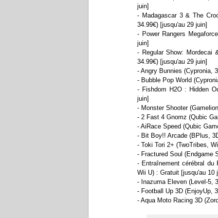
juin]
- Madagascar 3 & The Cro
34.99€) [jusqu'au 29 juin]
- Power Rangers Megaforce 
juin]
- Regular Show: Mordecai &
34.99€) [jusqu'au 29 juin]
- Angry Bunnies (Cypronia, 3D
- Bubble Pop World (Cypronia,
- Fishdom H2O : Hidden Ody
juin]
- Monster Shooter (Gamelion, 
- 2 Fast 4 Gnomz (Qubic Game
- AiRace Speed (Qubic Games,
- Bit Boy!! Arcade (BPlus, 3DS
- Toki Tori 2+ (TwoTribes, Wii
- Fractured Soul (Endgame Stu
- Entraînement cérébral du
Wii U) : Gratuit [jusqu'au 10 ju
- Inazuma Eleven (Level-5, 3D
- Football Up 3D (EnjoyUp, 3D
- Aqua Moto Racing 3D (Zordix