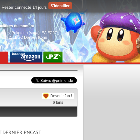
Rester connecté 14 jours
pulaires du moment
aiders
,
Pokémon (saga)
,
EA FC27
,
witch 2
,
LEGO Donkey Kong
Devenir fan !
6
fans
T DERNIER PNCAST