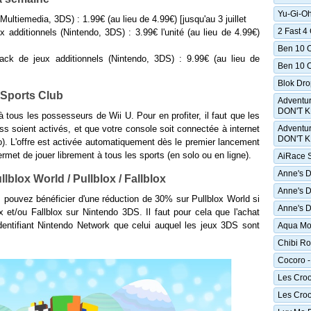
Yu-Gi-Oh
 Multiemedia, 3DS) : 1.99€ (au lieu de 4.99€) [jusqu'au 3 juillet
2 Fast 
x additionnels (Nintendo, 3DS) : 3.99€ l'unité (au lieu de 4.99€)
Ben 10 
ack de jeux additionnels (Nintendo, 3DS) : 9.99€ (au lieu de
Ben 10 
Blok Dro
i Sports Club
Adventur
DON'T 
à tous les possesseurs de Wii U. Pour en profiter, il faut que les
s soient activés, et que votre console soit connectée à internet
Adventur
DON'T 
). L'offre est activée automatiquement dès le premier lancement
permet de jouer librement à tous les sports (en solo ou en ligne).
AiRace 
Anne's D
llblox World / Pullblox / Fallblox
Anne's Do
us pouvez bénéficier d'une réduction de 30% sur Pullblox World si
Anne's D
 et/ou Fallblox sur Nintendo 3DS. Il faut pour cela que l'achat
dentifiant Nintendo Network que celui auquel les jeux 3DS sont
Aqua Mo
Chibi Ro
Cocoro -
Les Croo
Les Croo