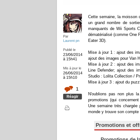
Cette semaine, la moisson d
un grand nombre de sortie
manquants de Wii Sports Cl
dématérialisé (comme One Pi
Par
Eater 3D).
Laurent pn
Publié le
Mise à jour 1 : ajout des i
23/06/2014
ajout des images pour Van H
à 15h41
Mise à jour 2 : ajout des i
Mis à jour le
Line Defender; ajout des i
26/06/2014
Studio : Lolita Collection / P
à 15h10
Mise à jour 3 : ajout du puzz
1
N'oublions pas non plus l
Réagir
promotions (qui concernent
Une semaine très chargée p
monde y trouve son compte 
Promotions et off
Promotions de l