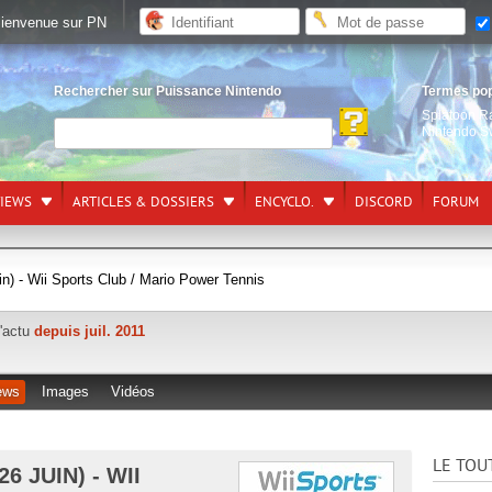
ienvenue sur PN
Rechercher sur Puissance Nintendo
Termes po
Splatoon R
Nintendo S
VIEWS
ARTICLES & DOSSIERS
ENCYCLO.
DISCORD
FORUM
n) - Wii Sports Club / Mario Power Tennis
l'actu
depuis juil. 2011
ews
Images
Vidéos
LE TOU
 JUIN) - WII