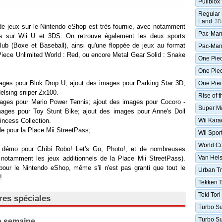
Pullblox
Regular 
Land
3D
e jeux sur le Nintendo eShop est très fournie, avec notamment
Pac-Man 
s sur Wii U et 3DS. On retrouve également les deux sports
ub (Boxe et Baseball), ainsi qu'une floppée de jeux au format
Pac-Man 
ece Unlimited World : Red, ou encore Metal Gear Solid : Snake
One Pie
One Piec
mages pour Blok Drop U; ajout des images pour Parking Star 3D;
One Piec
elsing sniper Zx100.
Rise of 
mages pour Mario Power Tennis; ajout des images pour Cocoro -
Super Ma
mages pour Toy Stunt Bike; ajout des images pour Anne's Doll
rincess Collection.
Wii Kara
le pour la Place Mii StreetPass;
Wii Spor
World C
a démo pour Chibi Robo! Let's Go, Photo!, et de nombreuses
Van Hels
 notamment les jeux additionnels de la Place Mii StreetPass).
our le Nintendo eShop, même s'il n'est pas granti que tout le
Urban Tr
!
Tekken T
Toki Tori
res spéciales
Turbo Su
Turbo Su
a semaine