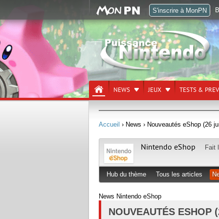
B
S'inscrire à MonPN
NEWS
JEUX
TESTS & PRE
Accueil
› News
› Nouveautés eShop (26 jui
Nintendo eShop
Fait 
Hub du thème
Tous les articles
N
News Nintendo eShop
NOUVEAUTÉS ESHOP (26