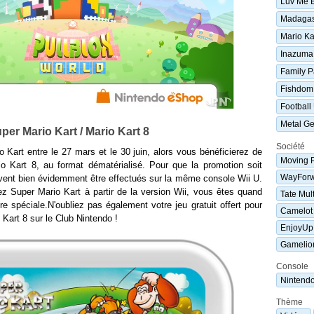
Luv Me 
Madagasc
Mario Ka
Inazuma
Family P
Fishdom
Football
Metal Ge
per Mario Kart / Mario Kart 8
Société
 Kart entre le 27 mars et le 30 juin, alors vous bénéficierez de
Moving P
o Kart 8, au format dématérialisé. Pour que la promotion soit
WayForw
ivent bien évidemment être effectués sur la même console Wii U.
z Super Mario Kart à partir de la version Wii, vous êtes quand
Tate Mul
re spéciale.N'oubliez pas également votre jeu gratuit offert pour
Camelot
 Kart 8 sur le Club Nintendo !
EnjoyUp
Gamelio
Console
Nintend
Thème