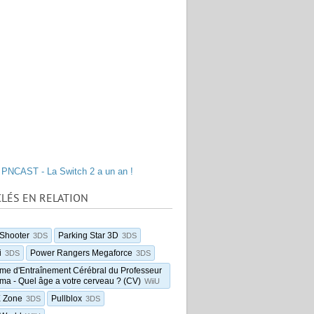
PNCAST - La Switch 2 a un an !
LÉS EN RELATION
Shooter
Parking Star 3D
3DS
3DS
i
Power Rangers Megaforce
3DS
3DS
e d'Entraînement Cérébral du Professeur
a - Quel âge a votre cerveau ? (CV)
WiiU
X Zone
Pullblox
3DS
3DS