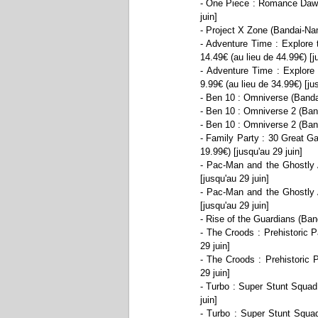
- One Piece : Romance Dawn 
juin]
- Project X Zone (Bandai-Nam
- Adventure Time : Explor
14.49€ (au lieu de 44.99€) [j
- Adventure Time : Explo
9.99€ (au lieu de 34.99€) [ju
- Ben 10 : Omniverse (Bandai
- Ben 10 : Omniverse 2 (Band
- Ben 10 : Omniverse 2 (Band
- Family Party : 30 Great G
19.99€) [jusqu'au 29 juin]
- Pac-Man and the Ghostly 
[jusqu'au 29 juin]
- Pac-Man and the Ghostly 
[jusqu'au 29 juin]
- Rise of the Guardians (Ban
- The Croods : Prehistoric P
29 juin]
- The Croods : Prehistoric 
29 juin]
- Turbo : Super Stunt Squad
juin]
- Turbo : Super Stunt Squad