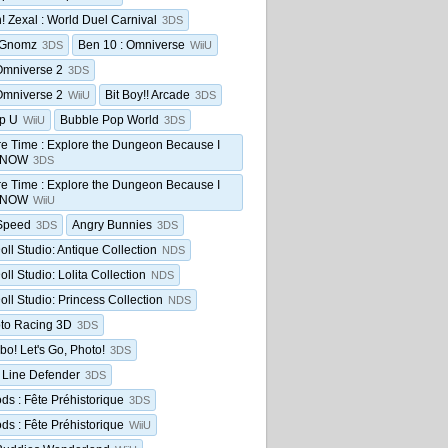
! Zexal : World Duel Carnival
3DS
4 Gnomz
Ben 10 : Omniverse
3DS
WiiU
Omniverse 2
3DS
Omniverse 2
Bit Boy!! Arcade
WiiU
3DS
p U
Bubble Pop World
WiiU
3DS
e Time : Explore the Dungeon Because I
KNOW
3DS
e Time : Explore the Dungeon Because I
KNOW
WiiU
Speed
Angry Bunnies
3DS
3DS
oll Studio: Antique Collection
NDS
ll Studio: Lolita Collection
NDS
oll Studio: Princess Collection
NDS
to Racing 3D
3DS
bo! Let's Go, Photo!
3DS
 Line Defender
3DS
ds : Fête Préhistorique
3DS
ds : Fête Préhistorique
WiiU