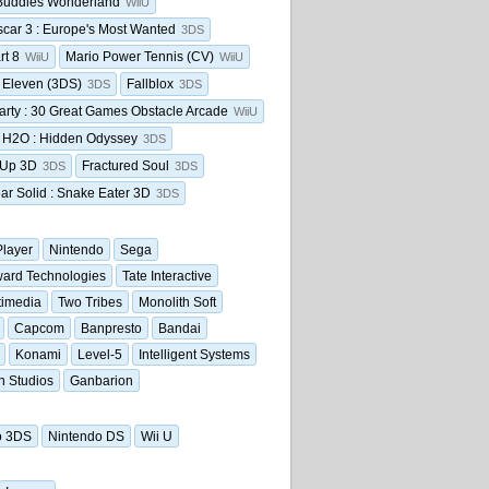
Buddies Wonderland
WiiU
ar 3 : Europe's Most Wanted
3DS
rt 8
Mario Power Tennis (CV)
WiiU
WiiU
 Eleven (3DS)
Fallblox
3DS
3DS
arty : 30 Great Games Obstacle Arcade
WiiU
 H2O : Hidden Odyssey
3DS
 Up 3D
Fractured Soul
3DS
3DS
ar Solid : Snake Eater 3D
3DS
layer
Nintendo
Sega
ard Technologies
Tate Interactive
timedia
Two Tribes
Monolith Soft
Capcom
Banpresto
Bandai
Konami
Level-5
Intelligent Systems
n Studios
Ganbarion
o 3DS
Nintendo DS
Wii U