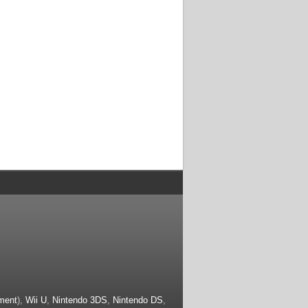
ment
),
Wii U
,
Nintendo 3DS
,
Nintendo DS
,