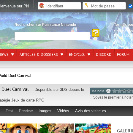
ienvenue sur PN
Rechercher sur Puissance Nintendo
Termes po
Splatoon R
Nintendo S
VIEWS
ARTICLES & DOSSIERS
ENCYCLO.
DISCORD
FORUM
orld Duel Carnival
 Duel Carnival
Disponible sur
3DS
depuis le
Ma note
Soyez le premier à noter 
atégie
Jeux de carte
RPG
Test
Preview
Images
Vidéos
Avis des visiteurs
GALERI