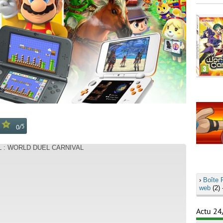
/
5
0
AL : WORLD DUEL CARNIVAL
›
Boîte 
web
(2) 
Actu 24