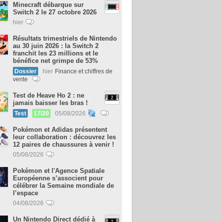
Minecraft débarque sur
Switch 2 le 27 octobre 2026
hier
Résultats trimestriels de Nintendo
au 30 juin 2026 : la Switch 2
franchit les 23 millions et le
bénéfice net grimpe de 53%
Dossier
hier
Finance et chiffres de
vente
Test de Heave Ho 2 : ne
jamais baisser les bras !
Test
17/20
05/08/2026
Pokémon et Adidas présentent
leur collaboration : découvrez les
12 paires de chaussures à venir !
05/08/2026
Pokémon et l'Agence Spatiale
Européenne s’associent pour
célébrer la Semaine mondiale de
l’espace
04/08/2026
Un Nintendo Direct dédié à