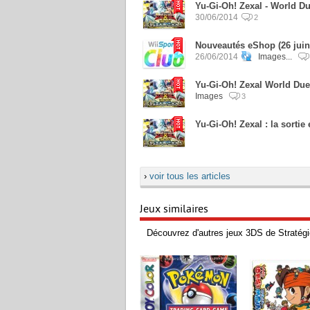
Yu-Gi-Oh! Zexal - World Du
30/06/2014
2
Nouveautés eShop (26 juin)
26/06/2014
Images...
Yu-Gi-Oh! Zexal World Duel
Images
3
Yu-Gi-Oh! Zexal : la sorti
›
voir tous les articles
Jeux similaires
Découvrez d'autres jeux 3DS de Stratégi