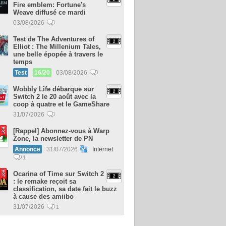
Fire emblem: Fortune's
Weave diffusé ce mardi
03/08/2026
Test de The Adventures of
Elliot : The Millenium Tales,
une belle épopée à travers le
temps
Test
16/20
03/08/2026
Wobbly Life débarque sur
Switch 2 le 20 août avec la
coop à quatre et le GameShare
31/07/2026
[Rappel] Abonnez-vous à Warp
Zone, la newsletter de PN
Annonce
31/07/2026
Internet
1
Ocarina of Time sur Switch 2
: le remake reçoit sa
classification, sa date fait le buzz
à cause des amiibo
31/07/2026
1