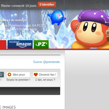
Rester connecté 14 jours
pulaires du moment
aiders
,
Pokémon (saga)
,
EA FC27
,
witch 2
,
LEGO Donkey Kong
Suivre @pnintendo
Mes jeux
Devenir fan !
!
Soyez le premier !
1
fan, et vous ?
E IMAGES