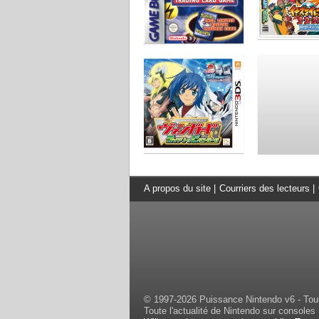
A propos du site
|
Courriers des lecteurs
|
© 1997-2026 Puissance Nintendo v6 - Tous
Toute l'actualité de Nintendo sur consoles 