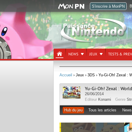
B
S'inscrire à MonPN
NEWS
JEUX
TESTS & PRE
Accueil
› Jeux
› 3DS
› Yu-Gi-Oh! Zexal : W
Yu-Gi-Oh! Zexal : World
26/06/2014
Editeur
Konami
Genre
Str
Hub du jeu
Tous les articles
News