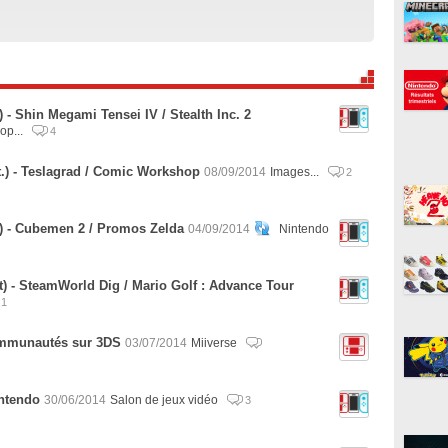
 - Shin Megami Tensei IV / Stealth Inc. 2
op...
4
.) - Teslagrad / Comic Workshop
08/09/2014
Images...
2
) - Cubemen 2 / Promos Zelda
04/09/2014
Nintendo
) - SteamWorld Dig / Mario Golf : Advance Tour
1
communautés sur 3DS
03/07/2014
Miiverse
intendo
30/06/2014
Salon de jeux vidéo
3