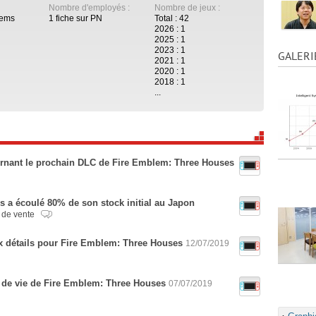
Nombre d'employés :
Nombre de jeux :
tems
1 fiche sur PN
Total : 42
2026 : 1
2025 : 1
2023 : 1
GALERI
2021 : 1
2020 : 1
2018 : 1
...
rnant le prochain DLC de Fire Emblem: Three Houses
 a écoulé 80% de son stock initial au Japon
s de vente
x détails pour Fire Emblem: Three Houses
12/07/2019
e de vie de Fire Emblem: Three Houses
07/07/2019