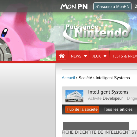
B
S'inscrire à MonPN
NEWS
JEUX
TESTS & PRE
Accueil
› Société
› Intelligent Systems
Intelligent Systems
Activité
Dévelopeur
Dirigé
Hub de la société
Tous les articles
FICHE D'IDENTITÉ DE INTELLIGENT 