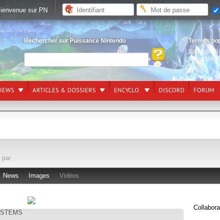
ienvenue sur PN
Rechercher sur Puissance Nintendo
Termes po
Splatoon R
Nintendo S
VIEWS
ARTICLES & DOSSIERS
ENCYCLO.
DISCORD
FORUM
 par
News
Images
Vidéos
Collabora
SYSTEMS