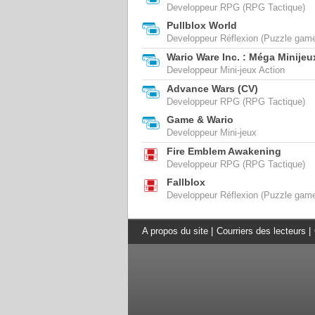
Developpeur RPG (RPG Tactique)
Pullblox World
Developpeur Réflexion (Puzzle game
Wario Ware Inc. : Méga Minijeu
Developpeur Mini-jeux Action
Advance Wars (CV)
Developpeur RPG (RPG Tactique)
Game & Wario
Developpeur Mini-jeux
Fire Emblem Awakening
Developpeur RPG (RPG Tactique)
Fallblox
Developpeur Réflexion (Puzzle game
A propos du site
|
Courriers des lecteurs
|