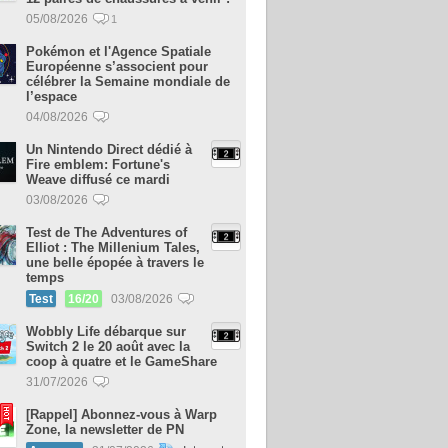
05/08/2026
1
Pokémon et l'Agence Spatiale
Européenne s’associent pour
célébrer la Semaine mondiale de
l’espace
04/08/2026
Un Nintendo Direct dédié à
Fire emblem: Fortune's
Weave diffusé ce mardi
03/08/2026
Test de The Adventures of
Elliot : The Millenium Tales,
une belle épopée à travers le
temps
Test
16/20
03/08/2026
Wobbly Life débarque sur
Switch 2 le 20 août avec la
coop à quatre et le GameShare
31/07/2026
[Rappel] Abonnez-vous à Warp
Zone, la newsletter de PN