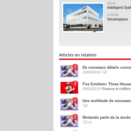
Nom :
Intelligent Sys
Activité :
Developpeur
À LIRE :
›
Retour sur...
Articles en relation
De nouveaux détails conce
23/09/2019
Fire Emblem: Three Houses
05/08/2019
Finance et chiffre
Une multitude de nouveau
Nintendo parle de la duré
15