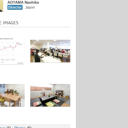
AOYAMA Naohiko
Director
Japon
E IMAGES