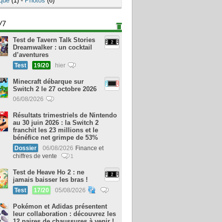
que
(1) -
Photos
(6)
/7
Test de Tavern Talk Stories
Dreamwalker : un cocktail
d’aventures
Test
19/20
hier
Minecraft débarque sur
Switch 2 le 27 octobre 2026
06/08/2026
Résultats trimestriels de Nintendo
au 30 juin 2026 : la Switch 2
franchit les 23 millions et le
bénéfice net grimpe de 53%
Dossier
06/08/2026
Finance et
chiffres de vente
1
Test de Heave Ho 2 : ne
jamais baisser les bras !
Test
17/20
05/08/2026
Pokémon et Adidas présentent
leur collaboration : découvrez les
12 paires de chaussures à venir !