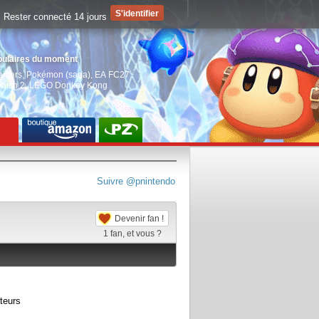
Rester connecté 14 jours
pulaires du moment
aiders
,
Pokémon (saga)
,
EA FC27
,
witch 2
,
LEGO Donkey Kong
Suivre @pnintendo
Devenir fan !
1
fan, et vous ?
teurs