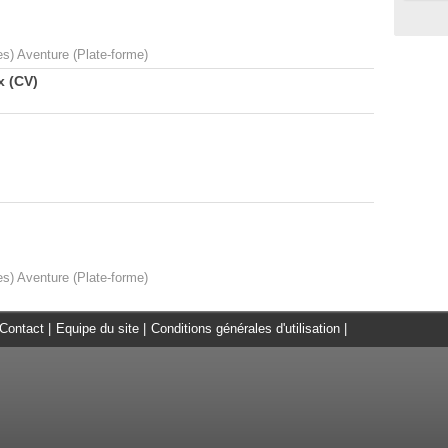
s) Aventure (Plate-forme)
x (CV)
s) Aventure (Plate-forme)
Contact
|
Equipe du site
|
Conditions générales d'utilisation
|