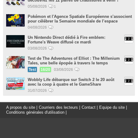
découvrez les 12 paires de chaussures à venir !
05/08/2026
1
Pokémon et l'Agence Spatiale Européenne s’associent
pour célébrer la Semaine mondiale de l’espace
04/08/2026
Un Nintendo Direct dédié à Fire emblem:
Fortune's Weave diffusé ce mardi
03/08/2026
Test de The Adventures of Elliot : The Millenium
Tales, une belle épopée à travers le temps
Test
16/20
03/08/2026
Wobbly Life débarque sur Switch 2 le 20 août
avec la coop à quatre et le GameShare
31/07/2026
A propos du site
|
Courriers des lecteurs
|
Contact
|
Equipe du site
|
Conditions générales d'utilisation
|