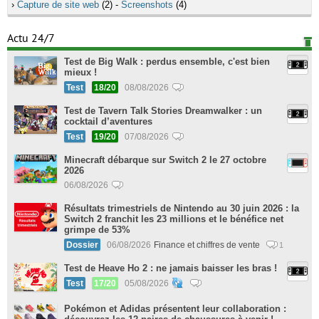
›
Capture de site web
(2) -
Screenshots
(4)
Actu 24/7
Test de Big Walk : perdus ensemble, c'est bien
mieux !
Test
18/20
08/08/2026
Test de Tavern Talk Stories Dreamwalker : un
cocktail d’aventures
Test
19/20
07/08/2026
Minecraft débarque sur Switch 2 le 27 octobre
2026
06/08/2026
Résultats trimestriels de Nintendo au 30 juin 2026 : la
Switch 2 franchit les 23 millions et le bénéfice net
grimpe de 53%
Dossier
06/08/2026
Finance et chiffres de vente
1
Test de Heave Ho 2 : ne jamais baisser les bras !
Test
17/20
05/08/2026
Pokémon et Adidas présentent leur collaboration :