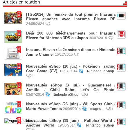
Articles en relation
[TGS2024] Un remake du tout premier Inazuma
Eleven annoncé avec Inazuma Eleven RE
24/09/2024
Déjà 200 000 téléchargements pour Inazuma
Eleven for Nintendo 3DS au Japon
30/07/2018
Inazuma Eleven : la 2e saison dispo sur Nintendo
Anime Channel
15/12/2015
Nouveautés eShop (10 jui.) - Pokémon Trading
Card Game (CV)
10/07/2014
Nintendo eShop
2
Nouveautés eShop (3 jui.) - Guacamelee! /
Armillo / Chibi Robo: Let's Go Photo!
03/07/2014
Nintendo eShop
2
Nouveautés eShop (26 juin) - Wii Sports Club /
Mario Power Tennis
26/06/2014
Images...
1
Nouveautés eShop (19 juin) - Pullblox World /
Another World
19/06/2014
Nintendo eShop