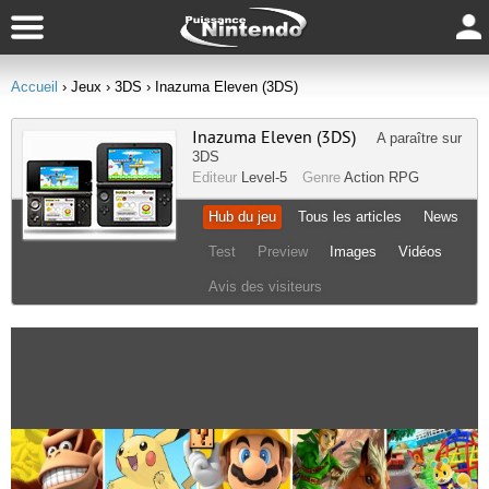
Accueil
› Jeux
› 3DS
› Inazuma Eleven (3DS)
Inazuma Eleven (3DS)
A paraître sur
3DS
Editeur
Level-5
Genre
Action RPG
Hub du jeu
Tous les articles
News
Test
Preview
Images
Vidéos
Avis des visiteurs