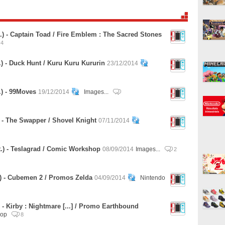
.) - Captain Toad / Fire Emblem : The Sacred Stones
4
) - Duck Hunt / Kuru Kuru Kururin
23/12/2014
.) - 99Moves
19/12/2014
Images...
 - The Swapper / Shovel Knight
07/11/2014
.) - Teslagrad / Comic Workshop
08/09/2014
Images...
2
) - Cubemen 2 / Promos Zelda
04/09/2014
Nintendo
 - Kirby : Nightmare [...] / Promo Earthbound
hop
8