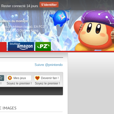
Rester connecté 14 jours
pulaires du moment
aiders
,
Pokémon (saga)
,
EA FC27
,
witch 2
,
LEGO Donkey Kong
Suivre @pnintendo
Mes jeux
Devenir fan !
!
Soyez le premier !
Soyez le premier !
E IMAGES