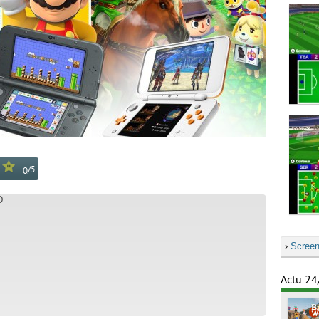
/
5
0
D
›
Screen
Actu 24