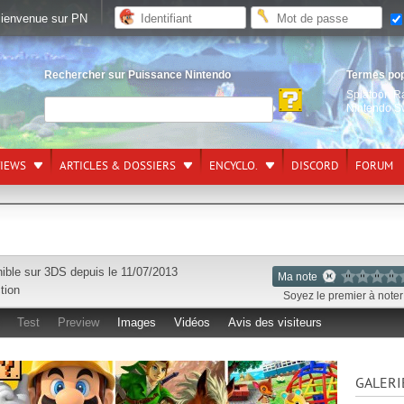
ienvenue sur PN
Rechercher sur Puissance Nintendo
Termes po
Splatoon R
Nintendo S
VIEWS
ARTICLES & DOSSIERS
ENCYCLO.
DISCORD
FORUM
ible sur
3DS
depuis le 11/07/2013
Ma note
tion
Soyez le premier à noter 
Test
Preview
Images
Vidéos
Avis des visiteurs
GALERI