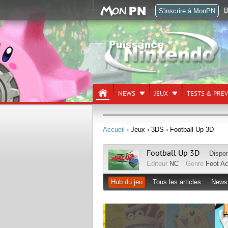
B
S'inscrire à MonPN
NEWS
JEUX
TESTS & PRE
Accueil
› Jeux
› 3DS
› Football Up 3D
Football Up 3D
Dispon
Editeur
NC
Genre
Foot
Ac
Hub du jeu
Tous les articles
News