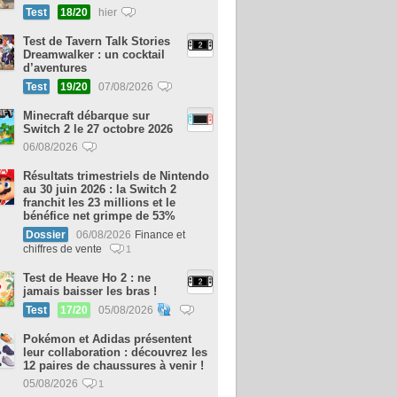
Test
18/20
hier
Test de Tavern Talk Stories
Dreamwalker : un cocktail
d’aventures
Test
19/20
07/08/2026
Minecraft débarque sur
Switch 2 le 27 octobre 2026
06/08/2026
Résultats trimestriels de Nintendo
au 30 juin 2026 : la Switch 2
franchit les 23 millions et le
bénéfice net grimpe de 53%
Dossier
06/08/2026
Finance et
chiffres de vente
1
Test de Heave Ho 2 : ne
jamais baisser les bras !
Test
17/20
05/08/2026
Pokémon et Adidas présentent
leur collaboration : découvrez les
12 paires de chaussures à venir !
05/08/2026
1