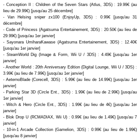
- Conception II : Children of the Seven Stars (Atlus, 3DS) : 19.99€ (au
lieu de 29.99€) [jusqu'au 25 décembre]
- Van Helsing sniper zx100 (EnjoyUp, 3DS) : 0.99€ [jusqu'au 31
décembre]
- Code of Princess (Agatsuma Entertainement, 3DS) : 20.50€ (au lieu de
29.99€) [jusqu'au 1er janvier]
- Sayonara UmiharaKawase (Agatsuma Entertainement, 3DS) : 12.40€
[jusqu'au 1er janvier]
- SteamWorld Dig (Image & Form, Wii U / 3DS) : 4.49€ [jusqu'au 1er
janvier]
- Another World : 20th Anniversary Edition (Digital Lounge, Wii U / 3DS) :
3.99€ (au lieu de 7.99€) [jusqu'au 1er janvier]
- AeternoBlade (Corecell, 3DS) : 5.99€ (au lieu de 14.99€) [jusqu'au 1er
janvier]
- Parking Star 3D (Circle Ent., 3DS) : 1.99€ (au lieu de 2.99€) [jusqu'au
1er janvier]
- Witch & Hero (Circle Ent., 3DS) : 1.99€ (au lieu de 4€) [jusqu'au 1er
janvier]
- Blok Drop U (RCMADIAX, Wii U) : 0.99€ (au lieu de 1.49€) [jusqu'au 7
janvier]
- 10-in-1 Arcade Collection (Gamelion, 3DS) : 0.99€ (au lieu de 1.99€)
[jusqu'au 8 janvier]