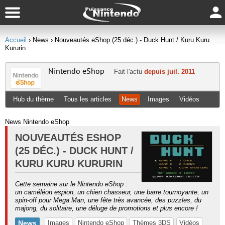
Accueil
› News
› Nouveautés eShop (25 déc.) - Duck Hunt / Kuru Kuru
Kururin
Nintendo eShop
Fait l'actu
depuis juil. 2011
Hub du thème
Tous les articles
News
Images
Vidéos
News Nintendo eShop
NOUVEAUTÉS ESHOP
(25 DÉC.) - DUCK HUNT /
KURU KURU KURURIN
Cette semaine sur le Nintendo eShop :
un caméléon espion, un chien chasseur, une barre tournoyante, un
spin-off pour Mega Man, une fête très avancée, des puzzles, du
majong, du solitaire, une déluge de promotions et plus encore !
News
Images
Nintendo eShop
Thèmes 3DS
Vidéos