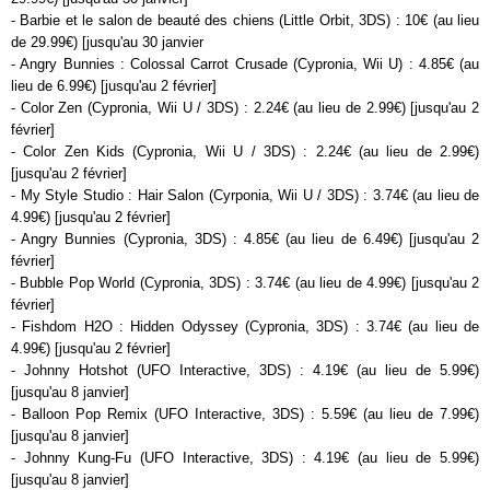
- Barbie et le salon de beauté des chiens (Little Orbit, 3DS) : 10€ (au lieu
de 29.99€) [jusqu'au 30 janvier
- Angry Bunnies : Colossal Carrot Crusade (Cypronia, Wii U) : 4.85€ (au
lieu de 6.99€) [jusqu'au 2 février]
- Color Zen (Cypronia, Wii U / 3DS) : 2.24€ (au lieu de 2.99€) [jusqu'au 2
février]
- Color Zen Kids (Cypronia, Wii U / 3DS) : 2.24€ (au lieu de 2.99€)
[jusqu'au 2 février]
- My Style Studio : Hair Salon (Cyrponia, Wii U / 3DS) : 3.74€ (au lieu de
4.99€) [jusqu'au 2 février]
- Angry Bunnies (Cypronia, 3DS) : 4.85€ (au lieu de 6.49€) [jusqu'au 2
février]
- Bubble Pop World (Cypronia, 3DS) : 3.74€ (au lieu de 4.99€) [jusqu'au 2
février]
- Fishdom H2O : Hidden Odyssey (Cypronia, 3DS) : 3.74€ (au lieu de
4.99€) [jusqu'au 2 février]
- Johnny Hotshot (UFO Interactive, 3DS) : 4.19€ (au lieu de 5.99€)
[jusqu'au 8 janvier]
- Balloon Pop Remix (UFO Interactive, 3DS) : 5.59€ (au lieu de 7.99€)
[jusqu'au 8 janvier]
- Johnny Kung-Fu (UFO Interactive, 3DS) : 4.19€ (au lieu de 5.99€)
[jusqu'au 8 janvier]