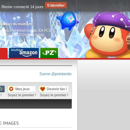
Rester connecté 14 jours
pulaires du moment
aiders
,
Pokémon (saga)
,
EA FC27
,
witch 2
,
LEGO Donkey Kong
Suivre @pnintendo
Mes jeux
Devenir fan !
!
Soyez le premier !
Soyez le premier !
E IMAGES