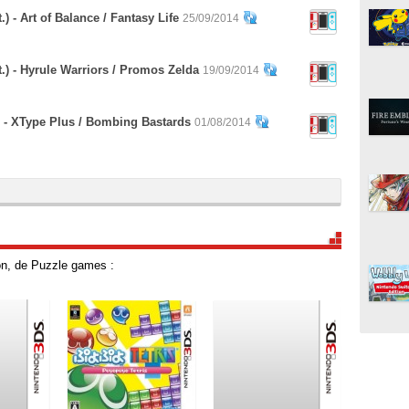
 - Art of Balance / Fantasy Life
25/09/2014
.) - Hyrule Warriors / Promos Zelda
19/09/2014
) - XType Plus / Bombing Bastards
01/08/2014
on, de Puzzle games :