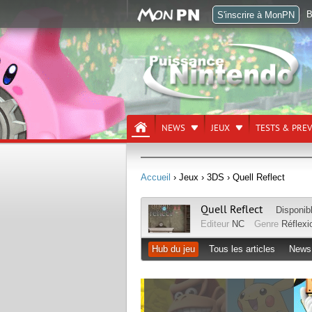
B
S'inscrire à MonPN
NEWS
JEUX
TESTS & PRE
Accueil
› Jeux
› 3DS
› Quell Reflect
Quell Reflect
Disponib
Editeur
NC
Genre
Réflexi
Hub du jeu
Tous les articles
News