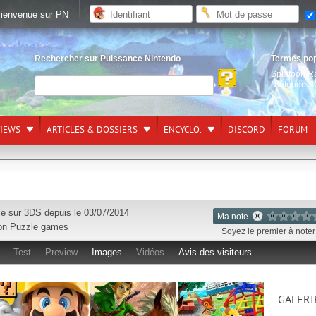
ienvenue sur PN
Rechercher sur Puissance Nintendo
Termes po
Splatoon R
Nintendo S
VIEWS
ARTICLES & DOSSIERS
ENCYCLO.
DISCORD
FORUM
le sur
3DS
depuis le 03/07/2014
Ma note
on
Puzzle games
Soyez le premier à noter 
Test
Preview
Images
Vidéos
Avis des visiteurs
GALERI