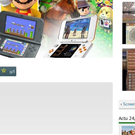
/
5
0
›
Screen
Actu 24