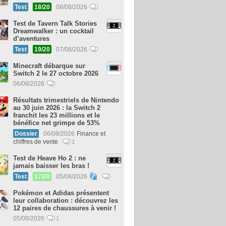
Test
18/20
08/08/2026
Test de Tavern Talk Stories
Dreamwalker : un cocktail
d’aventures
Test
19/20
07/08/2026
Minecraft débarque sur
Switch 2 le 27 octobre 2026
06/08/2026
Résultats trimestriels de Nintendo
au 30 juin 2026 : la Switch 2
franchit les 23 millions et le
bénéfice net grimpe de 53%
Dossier
06/08/2026
Finance et
chiffres de vente
1
Test de Heave Ho 2 : ne
jamais baisser les bras !
Test
17/20
05/08/2026
Pokémon et Adidas présentent
leur collaboration : découvrez les
12 paires de chaussures à venir !
05/08/2026
1